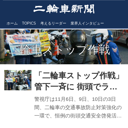
ホーム
TOPICS
考えるリーダー
業界人インタビュー
二輪車ストップ作戦
「二輪車ストップ作戦」
管下一斉に 街頭でライ
ダーに安全運転啓発活動
警視庁は11月6日、9日、10日の3日
間、二輪車の交通事故防止対策強化の
一環で、恒例の街頭交通安全啓発活動
「二輪車ストップ作戦」を、東京都内