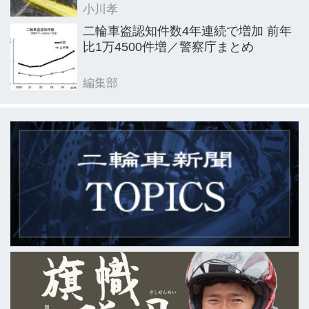
小川孝
二輪車盗認知件数4年連続で増加 前年
比1万4500件増／警察庁まとめ
編集部