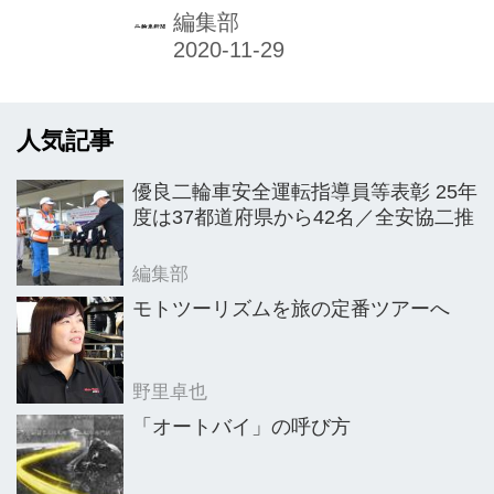
管下の幹線道路で一斉実施した。同作
編集部
戦は、東京都内で深刻な状況にある二
輪車交通事故を食い止めることを目的
に行っているもの。走行中のライダー
人気記事
に声掛けして、安全運転や安全装備の
重要性を呼びかけている。
優良二輪車安全運転指導員等表彰 25年
度は37都道府県から42名／全安協二推
編集部
モトツーリズムを旅の定番ツアーへ
野里卓也
「オートバイ」の呼び方