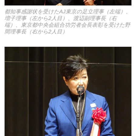
都知事感謝状を受けたAJ東京の足立理事（左端）、
増子理事（左から2人目）、渡辺副理事長（右
端）、東京都中央会組合功労者会長表彰を受けた野
間理事長（右から2人目）