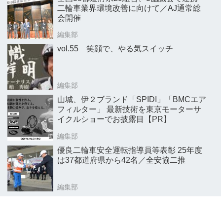
二輪車業界環境改善に向けて／AJ通常総
会開催
編集部
vol.55 笑顔で、やる気スイッチ
編集部
山城、伊２ブランド「SPIDI」「BMCエア
フィルター」 最新技術を東京モーターサ
イクルショーでお披露目【PR】
編集部
優良二輪車安全運転指導員等表彰 25年度
は37都道府県から42名／全安協二推
編集部