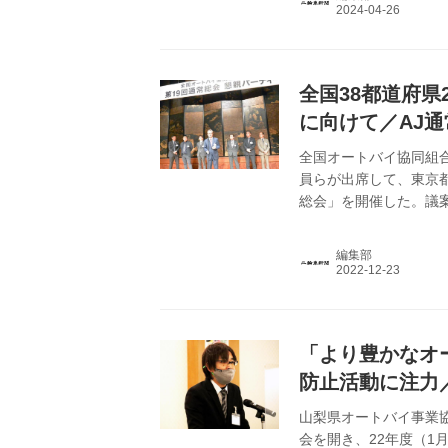
全国38都道府県
に向けて／AJ
全国オートバイ協同組合
員らが出席して、東京都
総会」を開催した。議案審
どを決めた。 22年度
困難となり、オンライン
編集部
組合3協議会で相互連
業界の諸問題に対応す
人、そして...
「より豊かなオ
防止活動に注力
山梨県オートバイ事業協
会を開き、22年度（1