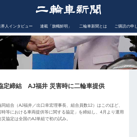
業界人インタビュー
連載「旗幟鮮明」
二輪車新聞とは
ご購読の申
協定締結 AJ福井 災害時に二輪車提供
同組合（AJ福井／出口幸宏理事長、組合員数12）はこのほど、
害時等における車両提供等に関する協定」を締結し、4月より運用
防災協定は全国のAJ単組で初の試み。