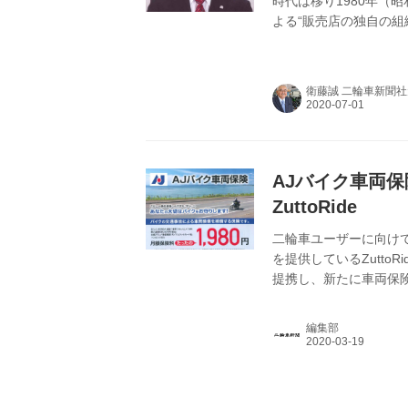
時代は移り1980年（
よる“販売店の独自の組
衛藤誠 二輪車新聞
AJバイク車両
ZuttoRide
二輪車ユーザーに向け
を提供しているZutto
提携し、新たに車両保
編集部