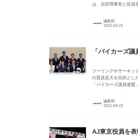
は、吉田理事長と役員
編集部
「バイカーズ議
ツーリングやサーキッ
の普及拡大を目的とし
「バイカーズ議員連盟」
編集部
AJ東京役員を表