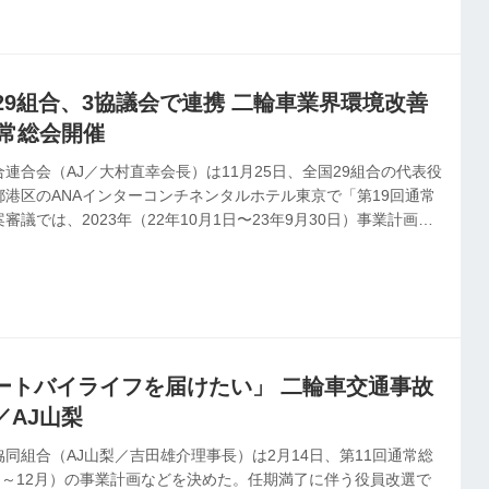
29組合、3協議会で連携 二輪車業界環境改善
通常総会開催
連合会（AJ／大村直幸会長）は11月25日、全国29組合の代表役
港区のANAインターコンチネンタルホテル東京で「第19回通常
議では、2023年（22年10月1日〜23年9月30日）事業計画な
は21年度に続き、新型コロナウイルス感染症の影響で会議の開催が
を併用する運用となった。23年度はAJビジョンを基盤とし、29
携し、さらに組織化を推進。二輪車を取り巻く環境改善とともに、
る。総会後には情報交換会が開催され、全国から国会議員ら23
ートバイライフを届けたい」 二輪車交通事故
／AJ山梨
同組合（AJ山梨／吉田雄介理事長）は2月14日、第11回通常総
月～12月）の事業計画などを決めた。任期満了に伴う役員改選で