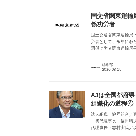
社で用品事業を統括する
国交省関東運輸
係功労者
国土交通省関東運輸局
労者として、永年にわ
関係功労者関東運輸局
販売店らが受賞した。
編集部
AJは全国都府
組織化の道程④
法人組織（協同組合／商
（初代理事長・福田晴次
代理事長・志村実氏／現
山崎晃氏／現・佐藤修理