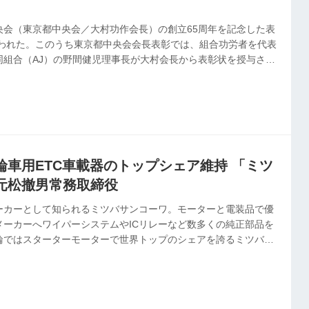
央会（東京都中央会／大村功作会長）の創立65周年を記念した表
行われた。このうち東京都中央会会長表彰では、組合功労者を代表
同組合（AJ）の野間健児理事長が大村会長から表彰状を授与され
輪車用ETC車載器のトップシェア維持 「ミツ
元松撤男常務取締役
メーカーとして知られるミツバサンコーワ。モーターと電装品で優
メーカーへワイパーシステムやICリレーなど数多くの純正部品を
輪ではスターターモーターで世界トップのシェアを誇るミツバ
ループ会社でもある。現在の売れ筋であり、主力商品でもある車
、バッテリー充電器や二輪車用セキュリティ用品をラインアップ
サンコーワが、車載器市場へ後発で参入し、いかにシェアを獲得
務取締役の元松撤男氏に話を聞いた。 業界の要望で市場参入 同