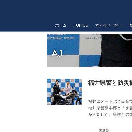
ホーム
TOPICS
考えるリーダー
AJ
福井県警と防災
福井県オートバイ事業協
福井県警察本部と「災
を開始した。警察との
編集部