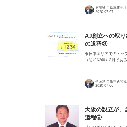
／石川喜康理事長）＝9
衛藤誠 二輪車新聞
＝01年（平成13年）
（平成15年） 以下、
（初代理...
AJ創立への取
の道程③
東日本エリアでのトップ
（昭和62年）3月であ
衛藤誠 二輪車新聞
大阪の設立が、
道程②