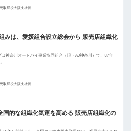
6年（平成8年） ⑩北海道（初代から現在まで大村直幸理事長）
社元取締役大阪支社長
 ⑪千葉（初代理事長・渡會安次氏／現・土居光夫理事長）＝03年
20年（令和2年）4月現在のAJ加盟の組合設立県名は ※北から順・
り組みは、愛媛組合設立総会から 販売店組織化
は神奈川オートバイ事業協同組合（現・AJ神奈川）で、87年
る。
社元取締役大阪支社長
全国的な組織化気運を高める 販売店組織化の