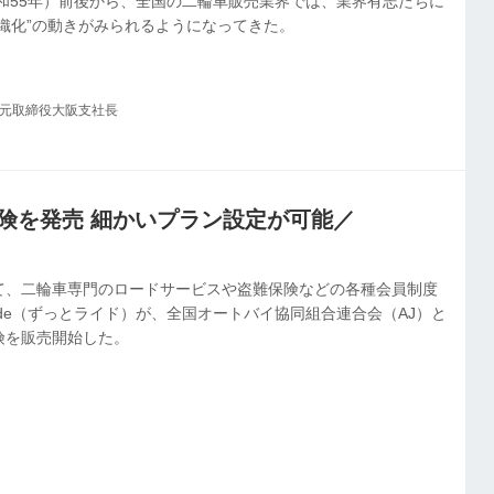
昭和55年）前後から、全国の二輪車販売業界では、業界有志たちに
織化”の動きがみられるようになってきた。
社元取締役大阪支社長
保険を発売 細かいプラン設定が可能／
て、二輪車専門のロードサービスや盗難保険などの各種会員制度
Ride（ずっとライド）が、全国オートバイ協同組合連合会（AJ）と
険を販売開始した。