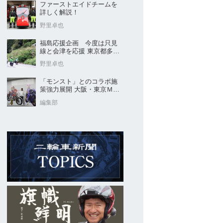
ファーストエイドチームを
詳しく解説！
野里卓也
福島応援企画 今度は只見
線と会津を応援 東京都多摩
市の販売店 ヤングオート
野里卓也
「モンスト」とのコラボ施
策強力展開 大阪・東京ＭＣ
ショー2026開催概要発表
編集部