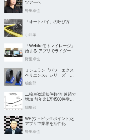
ツアーへ
野里卓也
「オートバイ」の呼び方
小川孝
「Webikeモトマイレージ」
始まる アプリでライダーと
販売店を元気に
野里卓也
ミシュラン〝パワーエクス
ペリエンス〟シリーズ
｢POWER5｣など４種を新発
編集部
売
二輪車盗認知件数4年連続で
増加 前年比1万4500件増／
警察庁まとめ
編集部
WP(ウェビックポイント)と
アプリで業界を活性化
Webike㊦
野里卓也