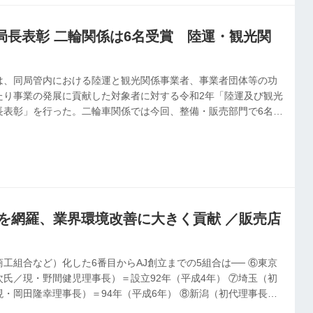
元松常務は振り返る。...
局長表彰 二輪関係は6名受賞 陸運・観光関
は、同局管内における陸運と観光関係事業者、事業者団体等の功
たり事業の発展に貢献した対象者に対する令和2年「陸運及び観光
長表彰」を行った。二輪車関係では今回、整備・販売部門で6名の
県を網羅、業界環境改善に大きく貢献 ／販売店
工組合など）化した6番目からAJ創立までの5組合は── ⑥東京
氏／現・野間健児理事長）＝設立92年（平成4年） ⑦埼玉（初
・岡田隆幸理事長）＝94年（平成6年） ⑧新潟（初代理事長・
事長）＝00年（平成00年） ⑨愛知（初代理事長・中村準治郎氏