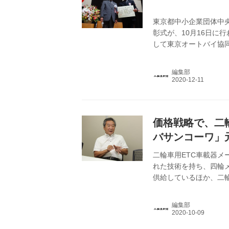
東京都中小企業団体中
彰式が、10月16日に
して東京オートバイ協
た。
編集部
価格戦略で、二
バサンコーワ」
二輪車用ETC車載器
れた技術を持ち、四輪
供給しているほか、二
（群馬県桐生市）のグ
載器を発売するまでは
編集部
するのみだったミツバ
していったのか、同社常