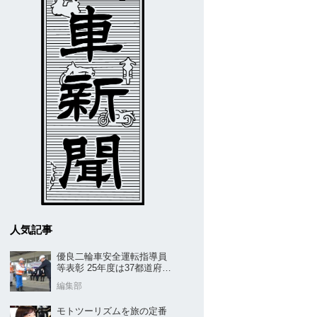
人気記事
優良二輪車安全運転指導員
等表彰 25年度は37都道府県
から42名／全安協二推
編集部
モトツーリズムを旅の定番