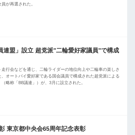
全員が再選された。
員連盟」設立 超党派"二輪愛好家議員"で構成
ト走行会などを通じ、二輪ライダーの地位向上や二輪車の楽しさ
た、オートバイ愛好家である国会議員で構成された超党派による
（略称「BB議連」）が、3月に設立された。
彰 東京都中央会65周年記念表彰