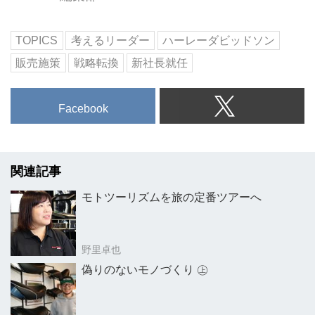
TOPICS
考えるリーダー
ハーレーダビッドソン
販売施策
戦略転換
新社長就任
Facebook
関連記事
モトツーリズムを旅の定番ツアーへ
野里卓也
偽りのないモノづくり ㊤