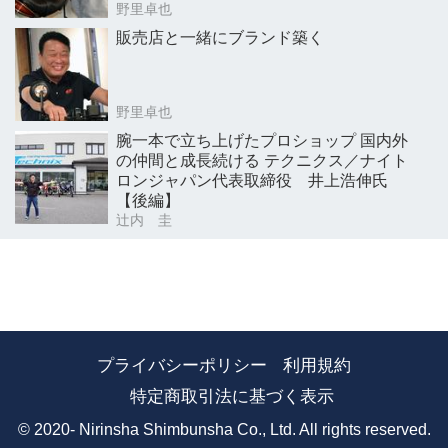
野里卓也
販売店と一緒にブランド築く
野里卓也
腕一本で立ち上げたプロショップ 国内外
の仲間と成長続ける テクニクス／ナイト
ロンジャパン代表取締役 井上浩伸氏
【後編】
辻内 圭
プライバシーポリシー
利用規約
特定商取引法に基づく表示
© 2020- Nirinsha Shimbunsha Co., Ltd. All rights reserved.