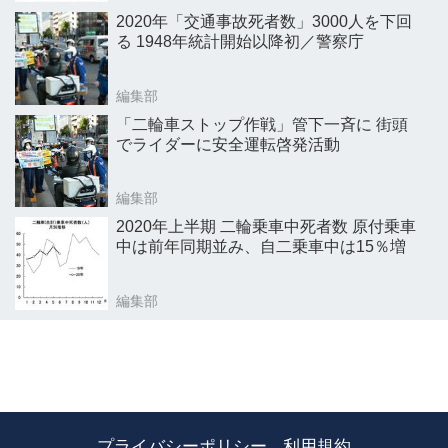
2020年「交通事故死者数」3000人を下回
る 1948年統計開始以降初／警察庁
編集部
「二輪車ストップ作戦」管下一斉に 街頭
でライダーに安全運転啓発活動
編集部
2020年上半期 二輪乗車中死者数 原付乗車
中は前年同期並み、自二乗車中は15％増
編集部
プライバシーポリシー
利用規約