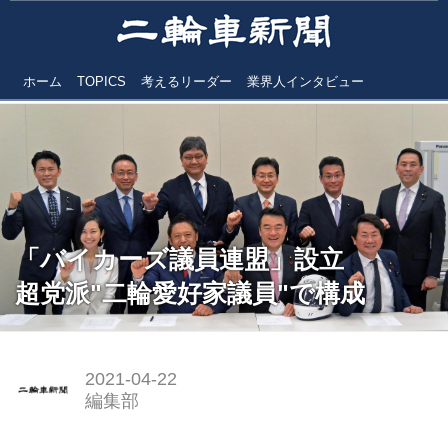
ホーム
TOPICS
考えるリーダー
業界人インタビュー
「バイカーズ議員連盟」設立
超党派"二輪愛好家議員"で構成
2021-04-22
編集部