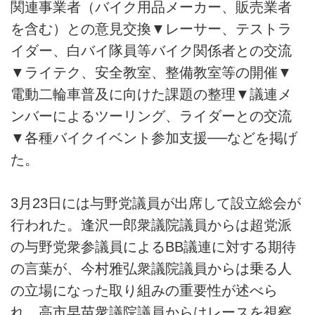
関連事業者（バイク用品メーカー、販売業者
を含む）との意見交換▼レーサー、テストラ
イダー、白バイ隊員等バイク関係者との交流
▼ライテク、安全教室、整備教室等の開催▼
電動二輪車普及に向けた課題の整理▼議連メ
ンバーによるツーリング、ライダーとの交流
▼各種バイクイベント参加支援──などを掲げ
た。
3月23日には与野党議員が出席して設立総会が
行われた。逢沢一郎衆議院議員からは超党派
の与野党衆参議員によるBB議連に対する期待
の言葉が、今村雅弘衆議院議員からは乗る人
の立場になった取り組みの重要性が述べら
れ、高市早苗衆議院議員からはレースを視察