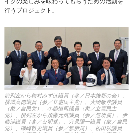
イクの楽しみを味わってもらうための活動を
行うプロジェクト。
前列左から梅村みずほ議員（参／日本維新の会）、
横澤高徳議員（参／立憲民主党）、大岡敏孝議員
（衆／自民党）、小熊慎司議員（衆／立憲民主
党）、後列左から須藤元気議員（参／無所属）、伊
藤渉議員（参／公明党）、穴見陽一議員（衆／自民
党）、磯崎哲史議員（参／無所属）、松田功議員