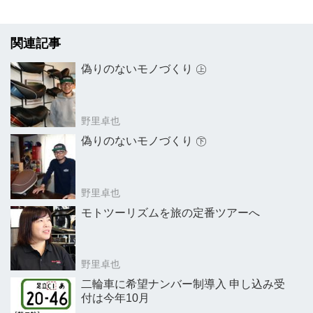
関連記事
偽りのないモノづくり ㊤
野里卓也
偽りのないモノづくり ㊦
野里卓也
モトツーリズムを旅の定番ツアーへ
野里卓也
二輪車に希望ナンバー制導入 申し込み受
付は今年10月