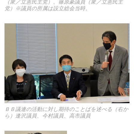
（衆／立憲民主党）、篠原豪議員（衆／立憲民主
党）※議員の所属は設立総会当時。
ＢＢ議連の活動に対し期待のことばを述べる（右か
ら）逢沢議員、今村議員、高市議員