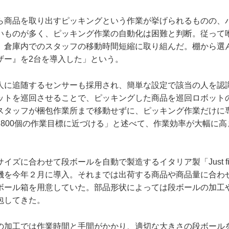
ら商品を取り出すピッキングという作業が挙げられるものの、
いものが多く、ピッキング作業の自動化は困難と判断。従って
、倉庫内でのスタッフの移動時間短縮に取り組んだ。棚から選
ザー』を2台を導入した」という。
人に追随するセンサーも採用され、簡単な設定で該当の人を認
ットを巡回させることで、ピッキングした商品を巡回ロボット
スタッフが梱包作業所まで移動せずに、ピッキング作業だけに
り800個の作業目標に近づける」と述べて、作業効率が大幅に
イズに合わせて段ボールを自動で製造するイタリア製「Just fit
機を今年２月に導入。それまでは出荷する商品や商品量に合わせ
ボール箱を用意していた。部品形状によっては段ボールの加工
包してきた。
の加工では作業時間と手間がかかり、適切な大きさの段ボール