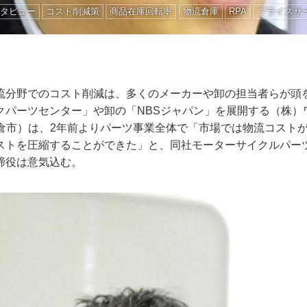
タビュー
コスト削減策
商品在庫回転率
物流倉庫
RPA
プライスサ
流分野でのコスト削減は、多くのメーカーや卸の担当者らが頭
クパーツセンター」や卸の「NBSジャパン」を展開する（株）
佐倉市）は、2年前よりパーツ事業全体で「市場では物流コスト
ストを圧縮することができた」と、同社モーターサイクルパー
締役は意気込む。