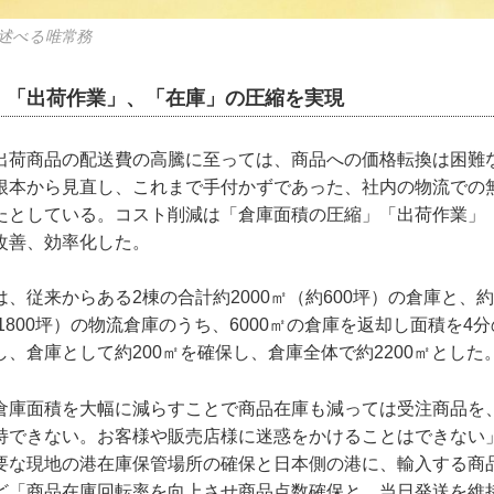
述べる唯常務
、「出荷作業」、「在庫」の圧縮を実現
出荷商品の配送費の高騰に至っては、商品への価格転換は困難
根本から見直し、これまで手付かずであった、社内の物流での
たとしている。コスト削減は「倉庫面積の圧縮」「出荷作業」
改善、効率化した。
、従来からある2棟の合計約2000㎡（約600坪）の倉庫と、
約1800坪）の物流倉庫のうち、6000㎡の倉庫を返却し面積を4
、倉庫として約200㎡を確保し、倉庫全体で約2200㎡とした
倉庫面積を大幅に減らすことで商品在庫も減っては受注商品を
持できない。お客様や販売店様に迷惑をかけることはできない
要な現地の港在庫保管場所の確保と日本側の港に、輸入する商
ど「商品在庫回転率を向上させ商品点数確保と、当日発送を維