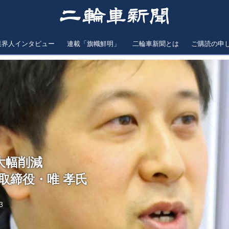
業界人インタビュー
連載「旗幟鮮明」
二輪車新聞とは
ご購読の申
大幅削減
務取締役・唯 孝氏
3