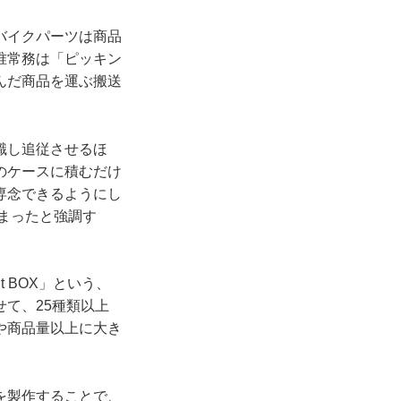
バイクパーツは商品
唯常務は「ピッキン
んだ商品を運ぶ搬送
識し追従させるほ
のケースに積むだけ
専念できるようにし
高まったと強調す
 BOX」という、
て、25種類以上
や商品量以上に大き
を製作することで、