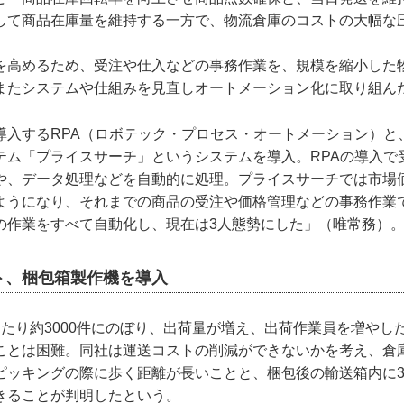
して商品在庫量を維持する一方で、物流倉庫のコストの大幅な
を高めるため、受注や仕入などの事務作業を、規模を縮小した
またシステムや仕組みを見直しオートメーション化に取り組ん
導入するRPA（ロボテック・プロセス・オートメーション）と
テム「プライスサーチ」というシステムを導入。RPAの導入で
や、データ処理などを自動的に処理。プライスサーチでは市場
ようになり、それまでの商品の受注や価格管理などの事務作業で
の作業をすべて自動化し、現在は3人態勢にした」（唯常務）
ト、梱包箱製作機を導入
当たり約3000件にのぼり、出荷量が増え、出荷作業員を増やし
ことは困難。同社は運送コストの削減ができないかを考え、倉
ピッキングの際に歩く距離が長いことと、梱包後の輸送箱内に
きることが判明したという。