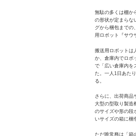
無駄の多くは棚か
の形状が定まらな
グから梱包までの
用ロボット『サウ
搬送用ロボットは
か、倉庫内でロボ
で「広い倉庫内を
た。一人1日あた
る。
さらに、出荷商品サ
大型の型取り製造
のサイズや形の段
いサイズの箱に梱
ただ唯常務は「箱