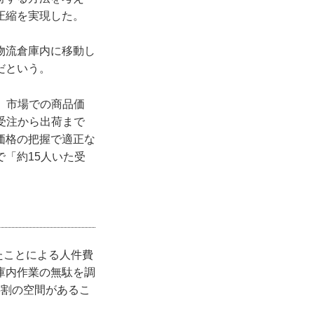
圧縮を実現した。
物流倉庫内に移動し
だという。
、市場での商品価
受注から出荷まで
価格の把握で適正な
「約15人いた受
。
たことによる人件費
庫内作業の無駄を調
3割の空間があるこ