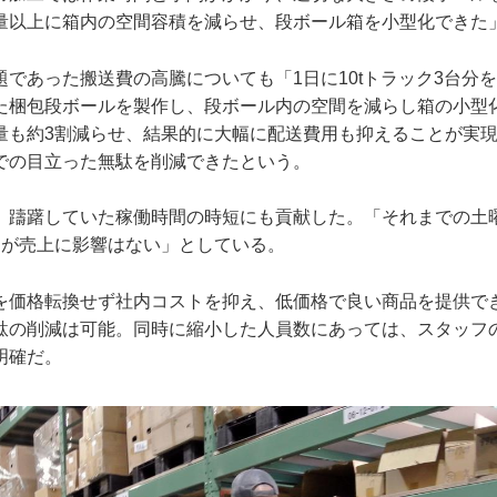
量以上に箱内の空間容積を減らせ、段ボール箱を小型化できた
題であった搬送費の高騰についても「1日に10tトラック3台分
た梱包段ボールを製作し、段ボール内の空間を減らし箱の小型
量も約3割減らせ、結果的に大幅に配送費用も抑えることが実
での目立った無駄を削減できたという。
、躊躇していた稼働時間の時短にも貢献した。「それまでの土
たが売上に影響はない」としている。
を価格転換せず社内コストを抑え、低価格で良い商品を提供で
駄の削減は可能。同時に縮小した人員数にあっては、スタッフ
明確だ。