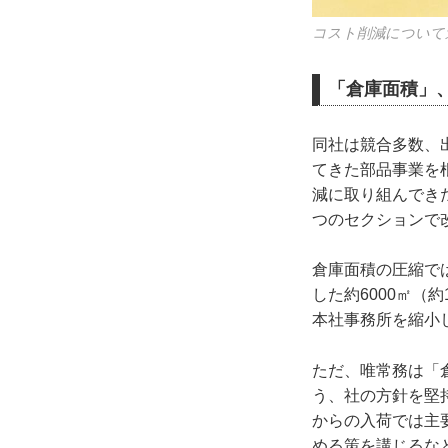
コスト削減について
「倉庫面積」
同社は競合多数、
てきた部品事業を
減に取り組んでき
つのセクションで
倉庫面積の圧縮では
した約6000㎡（
本社事務所を縮小し
ただ、唯常務は「
う、社の方針を堅
からの入荷では主
める策を講じるな