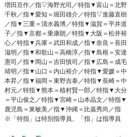
増田亘作／指▽海野光司／特指▼富山＝北野
千秋／指▼愛知＝堀田雄介／特指▽進藤直樹
／指▼三重＝清水義博／特指▼滋賀＝平井道
子／指▼京都＝乗康朗／特指▼大阪＝松井裕
心／特指▼兵庫＝武田和成／指▼奈良＝長田
滋明／指▼和歌山＝高橋淳／指▼島根＝安達
憲司／指▼岡山＝吉田慎司／指▼広島＝成毛
靖明／指▼山口＝内山裕介／特指▼愛媛＝中
本昇／指▼福岡＝東野吉泰／特指▼長崎＝中
村元／特指▼熊本＝植村賢一郎／特指▼大分
＝平山俊之／特指▼宮崎＝山本晶文／特指▼
鹿児島＝東敏美／指▼沖縄＝比嘉秀尚／指
※「特指」は特別指導員、「指」は指導員