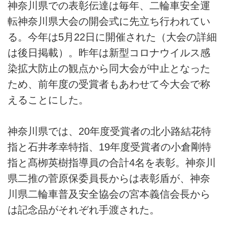
神奈川県での表彰伝達は毎年、二輪車安全運
転神奈川県大会の開会式に先立ち行われてい
る。今年は5月22日に開催された（大会の詳細
は後日掲載）。昨年は新型コロナウイルス感
染拡大防止の観点から同大会が中止となった
ため、前年度の受賞者もあわせて今大会で称
えることにした。
神奈川県では、20年度受賞者の北小路結花特
指と石井孝幸特指、19年度受賞者の小倉剛特
指と髙栁英樹指導員の合計4名を表彰。神奈川
県二推の菅原保委員長からは表彰盾が、神奈
川県二輪車普及安全協会の宮本義信会長から
は記念品がそれぞれ手渡された。