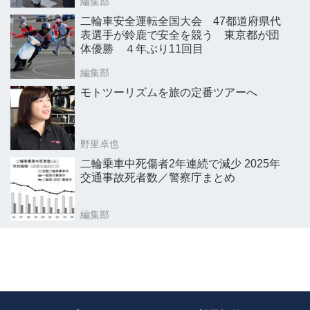
編集部
二輪車安全運転全国大会 47都道府県代
表選手が鈴鹿で安全を競う 東京都が団
体優勝 ４年ぶり11回目
編集部
モトツーリズムを旅の定番ツアーへ
野里卓也
二輪乗車中死傷者2年連続で減少 2025年
交通事故死者数／警察庁まとめ
編集部