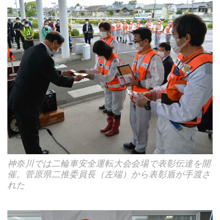
神奈川では二輪車安全運転大会会場で表彰伝達を開
催。菅原県二推委員長（左端）から表彰盾が手渡さ
れた