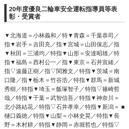
20年度優良二輪車安全運転指導員等表
彰・受賞者
▼北海道＝小林義和／特▼青森＝千葉恭司／
指▼岩手＝吉田充／指▼宮城＝山田保志／指
▼秋田＝三浦均／特指▼山形＝安達昭雄／特
指▼福島＝西村公一／指▼東京＝石井宣緒／
指▽遠藤正樹／指▽関雅文／特指▼茨城＝南
口隆／指▼栃木＝竹谷浩／特指▼群馬＝新城
秀樹／特指▼埼玉＝飯塚智子／特指▽篠崎哲
哉／特指▼千葉＝武智信吾／特指▼神奈川＝
北小路結花／特指▽石井孝幸／特指▼新潟＝ ■
樋口義徳／特指▼山梨＝小林史晃／特指▼長
野＝木村耕／特指▼静岡＝赤堀哲也／特指▽