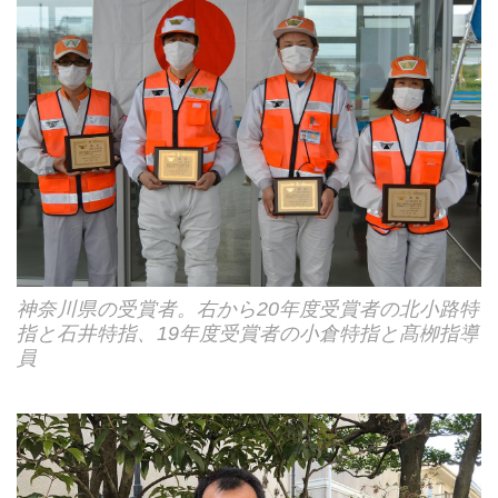
神奈川県の受賞者。右から20年度受賞者の北小路特
指と石井特指、19年度受賞者の小倉特指と髙栁指導
員