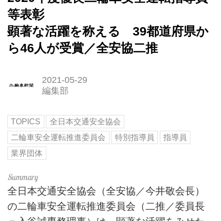
等表彰
顕著な活躍を称える 39都道府県か
ら46人が受賞／全安協二推
2021-05-29
編集部
TOPICS
全日本交通安全協会
二輪車安全運転推進委員会
特別指導員
指導員
業界団体
全日本交通安全協会（全安協／今井敬会長）
の二輪車安全運転推進委員会（二推／委員長