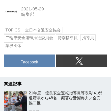
2021-05-29
編集部
TOPICS
全日本交通安全協会
二輪車安全運転推進委員会
特別指導員
指導員
業界団体
Facebook
関連記事
21年度 優良安全運転指導員等表彰 41都
道府県から48名 顕著な活躍称え／全安
協二推