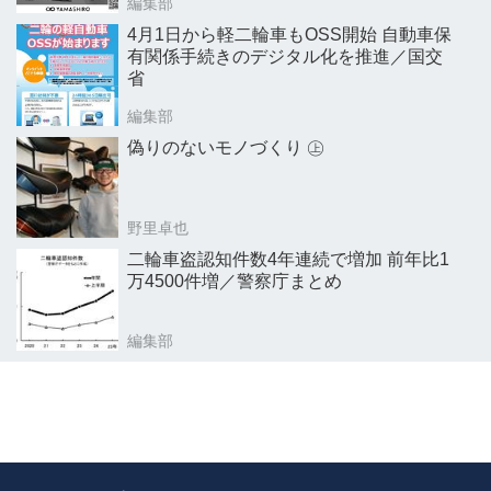
編集部
4月1日から軽二輪車もOSS開始 自動車保
有関係手続きのデジタル化を推進／国交
省
編集部
偽りのないモノづくり ㊤
野里卓也
二輪車盗認知件数4年連続で増加 前年比1
万4500件増／警察庁まとめ
編集部