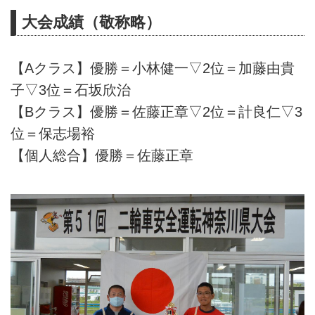
大会成績（敬称略）
【Aクラス】優勝＝小林健一▽2位＝加藤由貴
子▽3位＝石坂欣治
【Bクラス】優勝＝佐藤正章▽2位＝計良仁▽3
位＝保志場裕
【個人総合】優勝＝佐藤正章