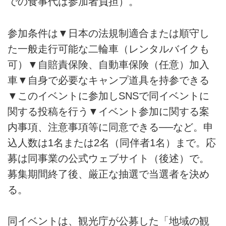
での食事代は参加者負担）。
参加条件は▼日本の法規制適合または順守し
た一般走行可能な二輪車（レンタルバイクも
可）▼自賠責保険、自動車保険（任意）加入
車▼自身で必要なキャンプ道具を持参できる
▼このイベントに参加しSNSで同イベントに
関する投稿を行う▼イベント参加に関する案
内事項、注意事項等に同意できる──など。申
込人数は1名または2名（同伴者1名）まで。応
募は同事業の公式ウェブサイト（後述）で。
募集期間終了後、厳正な抽選で当選者を決め
る。
同イベントは、観光庁が公募した「地域の観