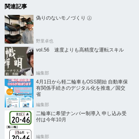
関連記事
偽りのないモノづくり ㊤
野里卓也
vol.56 速度よりも高精度な運転スキル
編集部
4月1日から軽二輪車もOSS開始 自動車保
有関係手続きのデジタル化を推進／国交
省
編集部
二輪車に希望ナンバー制導入 申し込み受
付は今年10月
編集部