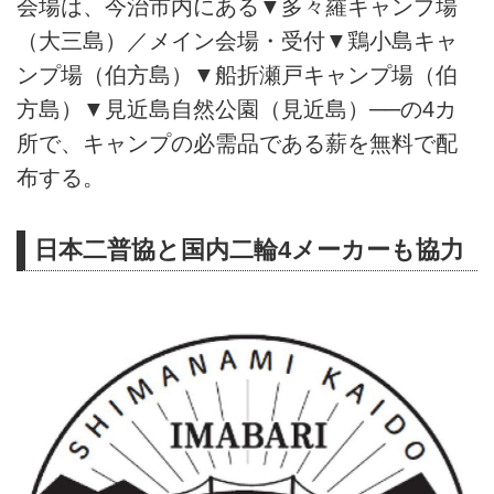
会場は、今治市内にある▼多々羅キャンプ場
（大三島）／メイン会場・受付▼鶏小島キャ
ンプ場（伯方島）▼船折瀬戸キャンプ場（伯
方島）▼見近島自然公園（見近島）──の4カ
所で、キャンプの必需品である薪を無料で配
布する。
日本二普協と国内二輪4メーカーも協力