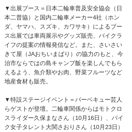
▼出展ブース＝日本二輪車普及安全協会（日
本二普協）と国内二輪車メーカー4社（ホン
ダ、ヤマハ、スズキ、カワサキ）によるブー
ス出展では車両展示やグッズ販売、バイクラ
イフの提案の情報発信など。また、さいさい
きて屋（JAおちいまばり）の協力のもと、今
治市ならではの島キャンプ飯を楽しんでもら
えるよう、魚介類やお肉、野菜フルーツなど
地産食材も販売。
▼特設ステージイベント＝バーベキュー芸人
らゲストが登壇。二輪車関係からはモトクロ
スライダー久保まなさん（10月16日）、バイ
ク女子タレント大関さおりさん（10月23日）