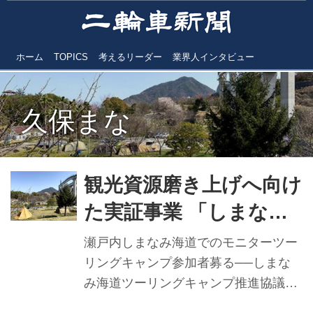
ホーム
TOPICS
考えるリーダー
業界人インタビュー
久保まな
観光資源磨き上げへ向け
た実証事業 「しまなみ
海道ツーリングキャン
瀬戸内しまなみ海道でのモニターツー
プ」 モニター参加者募
リングキャンプ参加者募る──しまな
み海道ツーリングキャンプ推進協議会
る
（愛媛県今治市、JR西日本コミュニケ