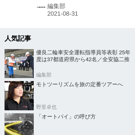
ーションズ）は、観光庁「地域の観光
編集部
資源の磨き上げを通じた域内連携促進
に向けた実証事業」（別掲）の取組と
して、10月16日（土）〜17日（日）、
人気記事
10月23日（土）〜24日（日）に、オー
トバイでの参加限定・1泊2日のモニタ
優良二輪車安全運転指導員等表彰 25年
ーキャンプイベント「しまなみ海道ツ
度は37都道府県から42名／全安協二推
ーリングキャンプ」を開催する。9月5
日（日）まで人数限定で参加者を募
編集部
る。応募多数の場合は抽選となる。
モトツーリズムを旅の定番ツアーへ
野里卓也
「オートバイ」の呼び方