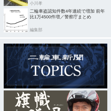
小川孝
二輪車盗認知件数4年連続で増加 前年
比1万4500件増／警察庁まとめ
編集部