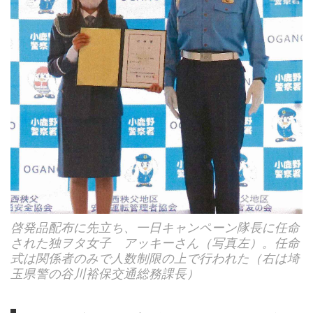
啓発品配布に先立ち、一日キャンペーン隊長に任命
された独ヲタ女子 アッキーさん（写真左）。任命
式は関係者のみで人数制限の上で行われた（右は埼
玉県警の谷川裕保交通総務課長）