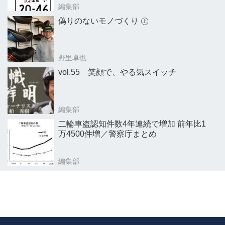
編集部
偽りのないモノづくり ㊤
野里卓也
vol.55 笑顔で、やる気スイッチ
編集部
二輪車盗認知件数4年連続で増加 前年比1
万4500件増／警察庁まとめ
編集部