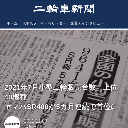
ホーム
TOPICS
考えるリーダー
業界人インタビュー
2021年7月小型二輪販売台数 上位
40機種
ヤマハSR400が5カ月連続で首位に
2021-11-03
編集部