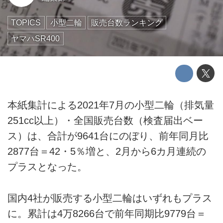
TOPICS
小型二輪
販売台数ランキング
ヤマハSR400
本紙集計による2021年7月の小型二輪（排気量
251cc以上）・全国販売台数（検査届出ベー
ス）は、合計が9641台にのぼり、前年同月比
2877台＝42・5％増と、2月から6カ月連続の
プラスとなった。
国内4社が販売する小型二輪はいずれもプラス
に。累計は4万8266台で前年同期比9779台＝