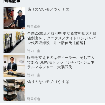
関連記事
偽りのないモノづくり ㊦
野里卓也
全国2500店と取引中 更なる業務拡大と価
値創出を テクニクス／ナイトロンジャパ
ン代表取締役 井上浩伸氏【前編】
辻内 圭
販売を支えるのはディーラー、そして人
である BMWモトラッドジャパン ジェネ
ラルマネジャー 大隅武氏
辻内 圭
偽りのないモノづくり ㊤
野里卓也