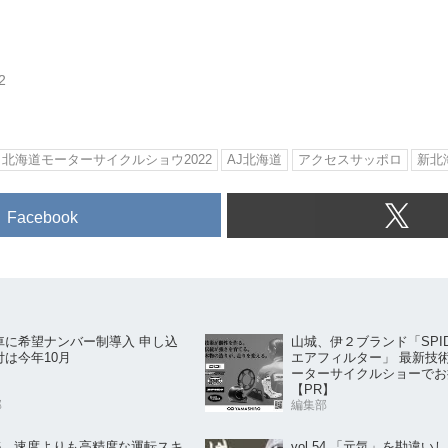
2
北海道モーターサイクルショウ2022
AJ北海道
アクセスサッポロ
新北
Facebook
山城、伊２ブランド「SPID
車に希望ナンバー制導入 申し込
エアフィルター」 最新技
付は今年10月
ーターサイクルショーでお
【PR】
部
編集部
.56 速度よりも高精度な運転スキ
vol.54 「元気」を勘違い