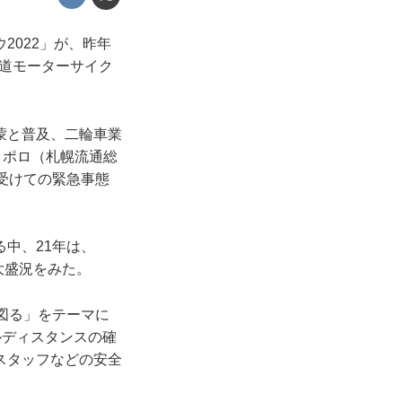
2022」が、昨年
海道モーターサイク
蒙と普及、二輪車業
ッポロ（札幌流通総
受けての緊急事態
中、21年は、
大盛況をみた。
図る」をテーマに
ルディスタンスの確
スタッフなどの安全