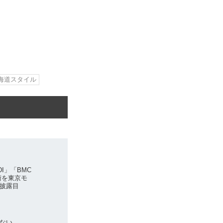
海道スタイル
I」「BMC
術を東京モ
披露目
しない