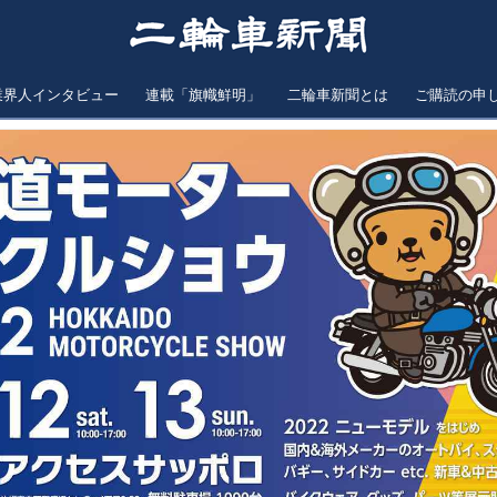
業界人インタビュー
連載「旗幟鮮明」
二輪車新聞とは
ご購読の申