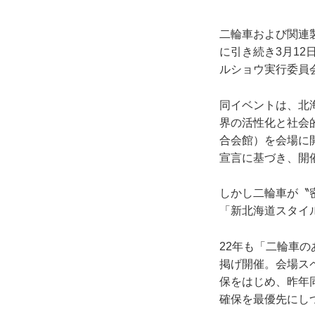
二輪車および関連
に引き続き3月12
ルショウ実行委員
同イベントは、北
界の活性化と社会
合会館）を会場に
宣言に基づき、開
しかし二輪車が〝
「新北海道スタイ
22年も「二輪車
掲げ開催。会場スペ
保をはじめ、昨年
確保を最優先にし