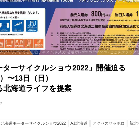
 - ここをクリックして引用元(テキスト)を入力(省略可) / site.to.link.com - ここをク
ターサイクルショウ2022」開催迫る
土）〜13日（日）
る北海道ライフを提案
2
北海道モーターサイクルショウ2022
AJ北海道
アクセスサッポロ
新北