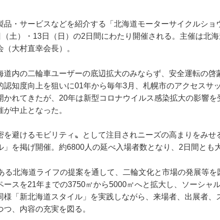
製品・サービスなどを紹介する「北海道モーターサイクルショウ
日（土）・13日（日）の2日間にわたり開催される。主催は北
会（大村直幸会長）。
海道内の二輪車ユーザーの底辺拡大のみならず、安全運転の啓
的認知度向上を狙いに01年から毎年3月、札幌市のアクセスサ
開かれてきたが、20年は新型コロナウイルス感染拡大の影響を
催が中止となった。
密を避けるモビリティ〟として注目されニーズの高まりをみせる
ル」を掲げ開催。約6800人の延べ入場者数となり、2日間とも
のある北海道ライフの提案を通して、二輪文化と市場の発展等を
ースを21年までの3750㎡から5000㎡へと拡大し、ソーシャ
同様「新北海道スタイル」を実践しながら、来場者、出展者、
つつ、内容の充実を図る。