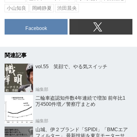
小山知良
岡崎静夏
渋田晨央
Facebook
関連記事
vol.55 笑顔で、やる気スイッチ
編集部
二輪車盗認知件数4年連続で増加 前年比1
万4500件増／警察庁まとめ
編集部
山城、伊２ブランド「SPIDI」「BMCエア
フィルター」 最新技術を東京モーターサ