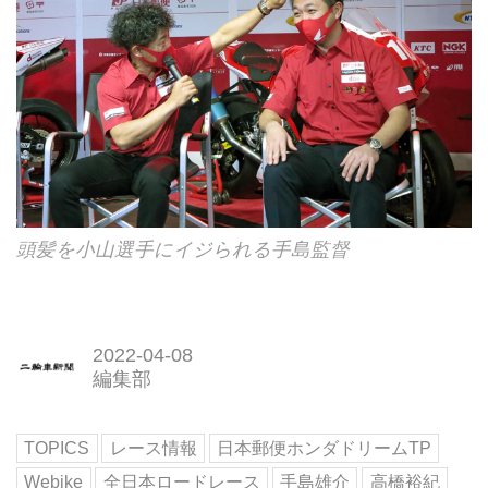
頭髪を小山選手にイジられる手島監督
2022-04-08
編集部
TOPICS
レース情報
日本郵便ホンダドリームTP
Webike
全日本ロードレース
手島雄介
高橋裕紀