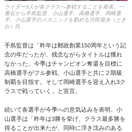
ライダー3人が各クラスへ参戦することを発表。一
番右から手島監督、小山選手、高橋選手、岡崎選
手、小山選手のメカニックを勤める渋田晨央（とき
お）氏
手島監督は「昨年は郵政創業150周年という記
念の年だったが、残念ながらタイトルは獲れ
なかった。今季はチャンピオン奪還を目標に
高橋選手がフル参戦、小山選手と共に２階級
制覇を目指す。そして岡崎選手を迎え入れ3ク
ラスで戦っていく」と宣言。
続いて各選手が今季への意気込みを表明。小
山選手は「昨年は3勝を挙げ、クラス最多勝を
得ることが出来たが、同時に浮き沈みのある