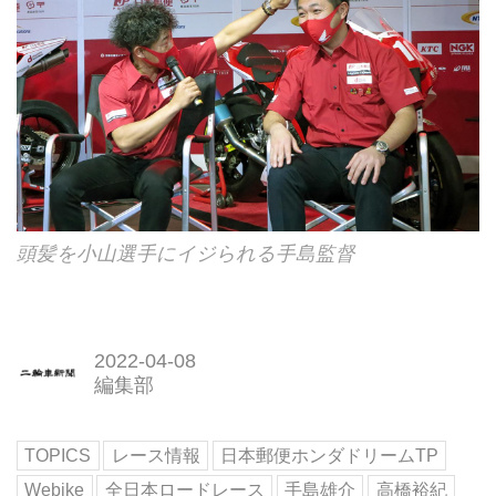
頭髪を小山選手にイジられる手島監督
2022-04-08
編集部
TOPICS
レース情報
日本郵便ホンダドリームTP
Webike
全日本ロードレース
手島雄介
高橋裕紀