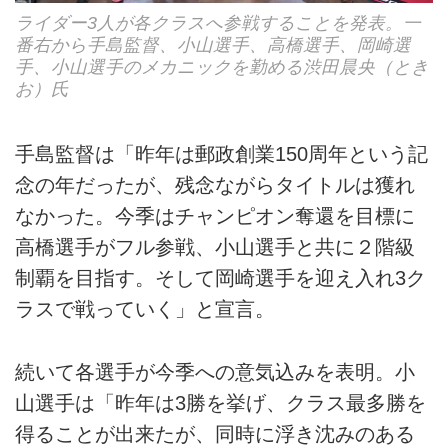
ライダー3人が各クラスへ参戦することを発表。一
番右から手島監督、小山選手、高橋選手、岡崎選
手、小山選手のメカニックを勤める渋田晨央（とき
お）氏
手島監督は「昨年は郵政創業150周年という記
念の年だったが、残念ながらタイトルは獲れ
なかった。今季はチャンピオン奪還を目標に
高橋選手がフル参戦、小山選手と共に２階級
制覇を目指す。そして岡崎選手を迎え入れ3ク
ラスで戦っていく」と宣言。
続いて各選手が今季への意気込みを表明。小
山選手は「昨年は3勝を挙げ、クラス最多勝を
得ることが出来たが、同時に浮き沈みのある