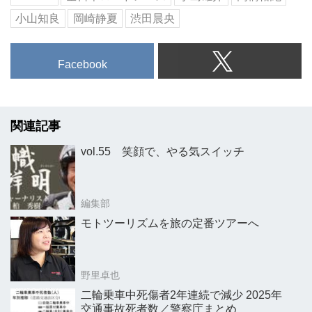
小山知良
岡崎静夏
渋田晨央
Facebook
関連記事
vol.55 笑顔で、やる気スイッチ
編集部
モトツーリズムを旅の定番ツアーへ
野里卓也
二輪乗車中死傷者2年連続で減少 2025年
交通事故死者数／警察庁まとめ