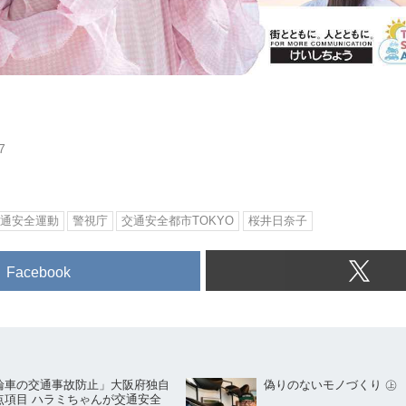
7
通安全運動
警視庁
交通安全都市TOKYO
桜井日奈子
Facebook
輪車の交通事故防止」大阪府独自
偽りのないモノづくり ㊤
点項目 ハラミちゃんが交通安全