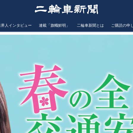
業界人インタビュー
連載「旗幟鮮明」
二輪車新聞とは
ご購読の申