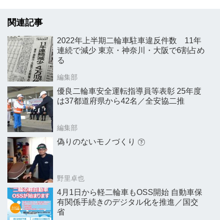
関連記事
2022年上半期二輪車駐車違反件数 11年
連続で減少 東京・神奈川・大阪で6割占め
る
編集部
優良二輪車安全運転指導員等表彰 25年度
は37都道府県から42名／全安協二推
編集部
偽りのないモノづくり ㊦
野里卓也
4月1日から軽二輪車もOSS開始 自動車保
有関係手続きのデジタル化を推進／国交
省