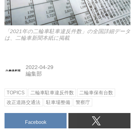
「2021年の二輪車駐車違反件数」の全国詳細データ
は、二輪車新聞本紙に掲載
2022-04-29
編集部
TOPICS
二輪車駐車違反件数
二輪車保有台数
改正道路交通法
駐車場整備
警察庁
Facebook