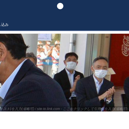
し込み
キスト)を入力(省略可) / site.to.link.com - ここをクリックして引用元を入力(省略可)