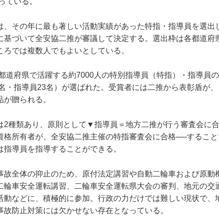
行っている。
は、その年に最も著しい活動実績があった特指・指導員を選出
に基づいて全安協二推が審議して決定する。選出枠は各都道府
ころでは複数人でもよいとしている。
7都道府県で活躍する約7000人の特別指導員（特指）・指導員の
5名・指導員23名）が選ばれた。受賞者には二推から表彰盾が
品が贈られる。
は2種類あり、原則として▼指導員＝地方二推が行う審査会に
資格所有者が、全安協二推主催の特指審査会に合格──すること
は指導員を指導することができる。
事故全体の抑止のため、原付法定講習や自動二輪車および原動
二輪車安全運転講習、二輪車安全運転県大会の審判、地元の交
活動などに、積極的に参加。行政の力だけでは難しい現状で、
事故防止対策には欠かせない存在となっている。