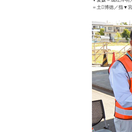
＝土博徳／指▼