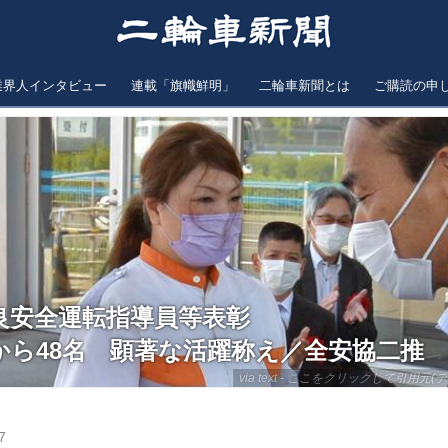
業界人インタビュー
連載「旗幟鮮明」
二輪車新聞とは
ご購読の申
優良安全運転指導員等表彰
から48名 顕著な活躍称え／全安協二推
via text - ここをクリックして引用元(テ
7