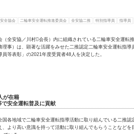
安全協会
二輪車安全運転推進委員会
全安協二推
特別指導員
指導員
会（全安協／川村会長）内に組織されている二輪車安全運転
務理事）は、顕著な活躍をみせた二推認定二輪車安全運転指導
員等表彰」の2021年度受賞者48人を決定した。
0人が在籍
等で安全運転普及に貢献
全国各地域で二輪車安全運転指導活動に取り組んでいる二推認
え、より高い意識を持って活動に取り組んでもらうことなどを