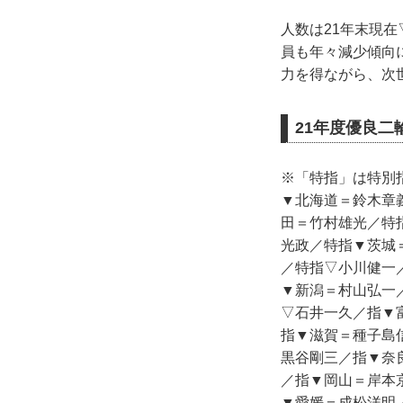
人数は21年末現在
員も年々減少傾向
力を得ながら、次
21年度優良
※「特指」は特別
▼北海道＝鈴木章
田＝竹村雄光／特
光政／特指▼茨城
／特指▽小川健一
▼新潟＝村山弘一
▽石井一久／指▼
指▼滋賀＝種子島
黒谷剛三／指▼奈
／指▼岡山＝岸本
▼愛媛＝成松洋明