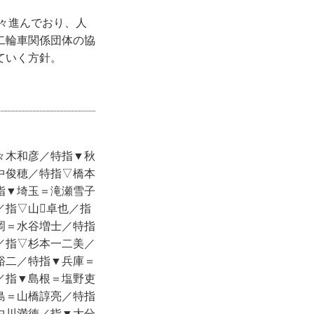
年々進んでおり、人
二輪車関係団体の協
ていく方針。
々木和彦／特指▼秋
中俊穂／特指▽橋本
指▼埼玉＝滝瀬雪子
／指▽山卓也／指
岡＝水谷増士／特指
／指▽杉本一二美／
裕二／特指▼兵庫＝
／指▼島根＝塩野吏
島＝山橋諄亮／特指
中川満徳／指▼大分