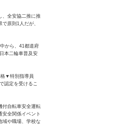
し、全安協二推に推
県で原則1人だが、
中から、41都道府
、日本二輪車普及安
合格▼特別指導員
で認定を受けるこ
機付自転車安全運転
通安全関係イベント
地域や職場、学校な