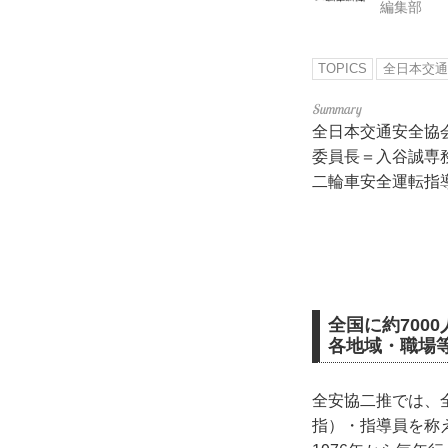
編集部
TOPICS
全日本交通
全日本交通安全協
委員長＝入谷誠専
二輪車安全運転指導
全国に約700
各地域・職場
全安協二推では、
指）・指導員を称