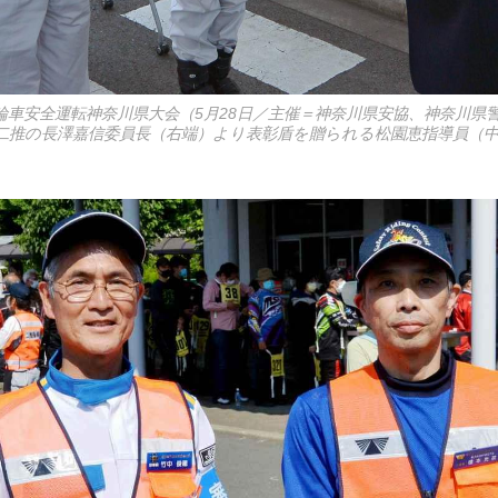
輪車安全運転神奈川県大会（5月28日／主催＝神奈川県安協、神奈川県
二推の長澤嘉信委員長（右端）より表彰盾を贈られる松園恵指導員（中