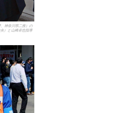
警、神奈川県二推）の
央）と山﨑卓也指導