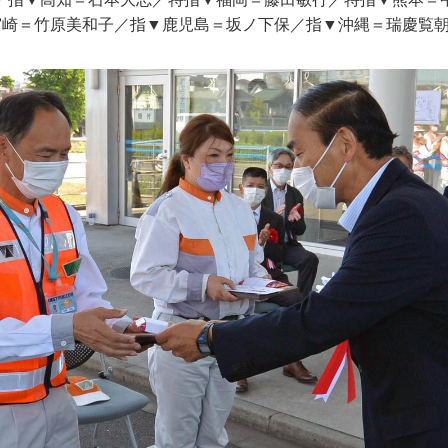
宮崎＝竹原美和子／指▼鹿児島＝坂ノ下保／指▼沖縄＝瑞慶覧