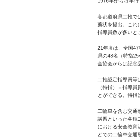
1976年から毎年
各都道府県二推で
薦状を提出。これ
指導員数が多いと
21年度は、全国4
県の48名（特指2
全協会からは記念
二推認定指導員等
（特指）＝指導員
とができる。特指
二輪車を含む交通
講習といった各種
における安全教育
どでの二輪車交通