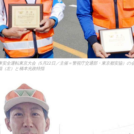
車安全運転東京大会（5月22日／主催＝警視庁交通部・東京都安協）の
指（左）と橋本光政特指