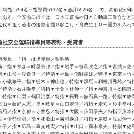
▽特指1794名▽指導員5132名▼合計6926名──で、高齢化が
にある。全安協二推では、日本二普協や日本自動車工業会など
世代を担う若者の後継者掘り起こし・育成により一層力を入れ
二輪社安全運転指導員等表彰・受賞者
指導員、「指」は指導員／敬称略
義／指▼青森＝町屋宗邦／指▼岩手＝笹渕政之／指▼宮城＝佐
指▼山形＝渡邊良一／特指▼福島＝鴻野憲雄／特指▼東京＝竹
＝小磯修平／指▼栃木＝神山稔／特指▼群馬＝利根川秀雄／特
／特指▽石井隆幸／特指▼千葉＝辻伸一／指▼神奈川＝松園恵
／特指▼山梨＝鶴田治彦／特指▼長野＝舘石真一路／特指▼静
富山＝藤野人志／指▼岐阜＝山口定洋／特指▼愛知＝杉本幸司
信巧／指▼京都＝寺井忍／特指▼大阪＝信田康夫／特指▽岸本
良＝伊勢信明／指▼和歌山＝吉村泰彦／特指▼鳥取＝渡辺伸一
京子／指▼広島＝重光述宏／特指▼山口＝廣本泰夫／特指▼徳
／指▼高知＝石本大志／特指▼福岡＝藤田敏行／特指▼熊本＝