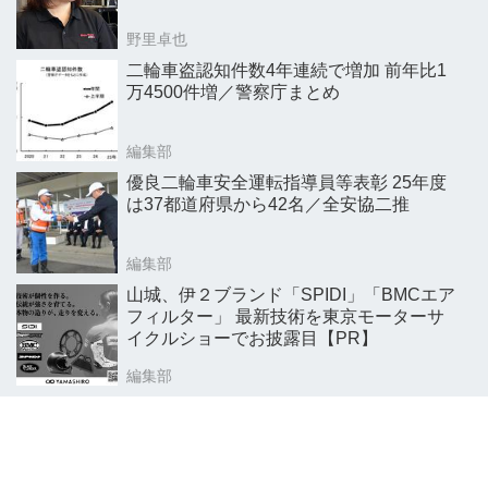
野里卓也
二輪車盗認知件数4年連続で増加 前年比1
万4500件増／警察庁まとめ
編集部
優良二輪車安全運転指導員等表彰 25年度
は37都道府県から42名／全安協二推
編集部
山城、伊２ブランド「SPIDI」「BMCエア
フィルター」 最新技術を東京モーターサ
イクルショーでお披露目【PR】
編集部