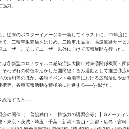
に協力。
は、従来のポスターイメージを一新してイラストに。21年度に
せて、二輪車販売店をはじめ、二輪車用品店、高速道路サービ
車ユーザー、そしてユーザー以外に向けて広報展開を行った。
ては①新型コロナウイルス感染症拡大防止対策②関係機関・団
、それぞれの特色を活かした国民総ぐるみ運動として推進③広
ジの活用等のほか、各種イベント会場等における広報活動や新
連携等、各種広報活動を積極的に推進する──を掲げた。
を総括すると──
習会の開催（二普協独自・二推協力の講習会等）】Gミーティン
城・東京・茨城・埼玉・千葉・新潟・富山・京都・広島・宮崎
3人▽高校生安全運転講習開催7校（茨城3校・山梨2校・福岡