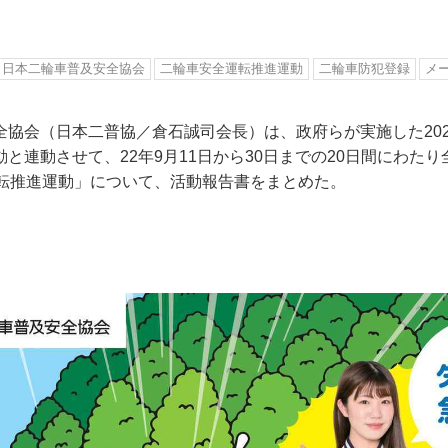
日本二輪車普及安全協会
二輪車安全運転推進運動
二輪車防犯登録
メ
全協会（日本二普協／倉石誠司会長）は、政府らが実施した202
と連動させて、22年9月11日から30日までの20日間にわた
運転推進運動」について、活動報告書をまとめた。