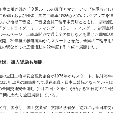
1年度に引き続き「交通ルールの遵守とマナーアップを重点とし
する省庁および団体、国内二輪車4銘柄などのバックアップを
および地域二普協、二普協会員二輪車販売店とともに、店頭個
「グッドライダーミーティング」（Gミーティング）、街頭点
ホームページ、二輪車関連交通安全の催しなどを通じた周知活
展開。20年度の推進運動からスタートさせた、全国の二輪車用
道の駅などでの広報活動を22年度も引き続き展開した。
登録」加入奨励も展開
の全国二輪車安全普及協会が1976年からスタート、以降毎年
2013年10月の組織統合で現在組織・日本二普協となってから
全国交通安全運動（9月21日～30日）が始まる10日前の11
0日間にわたり全国展開している。
内閣府、警察庁、国土交通省、文部科学省が、協力には全日本交