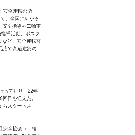
た安全運転の指
得て、全国に広がる
別安全指導や二輪車
検指導活動、ポスタ
動など、安全運転普
品店や高速道路の
行っており、22年
は9回目を迎えた。
日からスタートさ
通安全協会（二輪