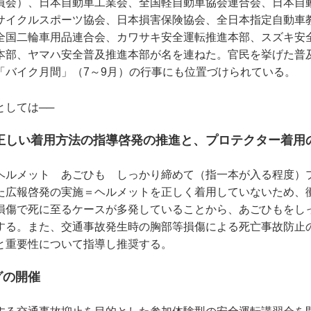
員会）、日本自動車工業会、全国軽自動車協会連合会、日本自
サイクルスポーツ協会、日本損害保険協会、全日本指定自動車
全国二輪車用品連合会、カワサキ安全運転推進本部、スズキ安
本部、ヤマハ安全普及推進本部が名を連ねた。官民を挙げた普
「バイク月間」（7～9月）の行事にも位置づけられている。
としては──
正しい着用方法の指導啓発の推進と、プロテクター着用
ヘルメット あごひも しっかり締めて（指一本が入る程度）
た広報啓発の実施＝ヘルメットを正しく着用していないため、
損傷で死に至るケースが多発していることから、あごひもをし
する。また、交通事故発生時の胸部等損傷による死亡事故防止
と重要性について指導し推奨する。
グの開催