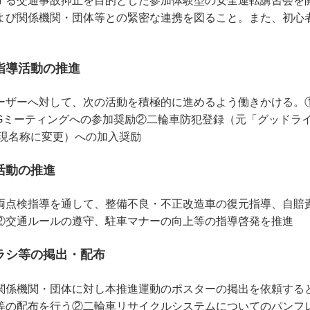
する交通事故抑止を目的とした参加体験型の安全運転講習会を
よび関係機関・団体等との緊密な連携を図ること。また、初心
指導活動の推進
ーザーへ対して、次の活動を積極的に進めるよう働きかける。
Gミーティングへの参加奨励②二輪車防犯登録（元「グッドラ
り現名称に変更）への加入奨励
活動の推進
両点検指導を通して、整備不良・不正改造車の復元指導、自賠
②交通ルールの遵守、駐車マナーの向上等の指導啓発を推進
ラシ等の掲出・配布
関係機関・団体に対し本推進運動のポスターの掲出を依頼する
等の配布を行う②二輪車リサイクルシステムについてのパンフ