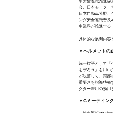
車安全運転推進委
会、日本モーター
日本自動車連盟、
ンダ安全運転普及
車業界が推進する
具体的な展開内容
▼ヘルメットの
統一標語として「
を守ろう」を用い
が脱落して、頭部
重要さを指導啓発
クター着用の効用
▼Gミーティン