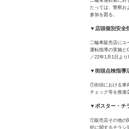
二輪車運転者に対
たっては、警察お
参加を図る。
▼店頭個別安全
二輪車販売店にユ
運転指導の実施と
／22年1月1日よ
▼街頭点検指導
①街頭における車
チェック等を推進
▼ポスター・チ
①販売店その他の
犯に関するチラシ