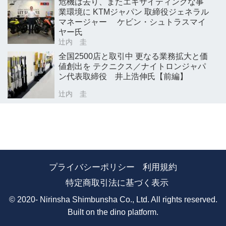
危機は去り、またエキサイティングな事
業環境に KTMジャパン 取締役ジェネラル
マネージャー ケビン・シュトラスマイ
ヤー氏
辻内 圭
全国2500店と取引中 更なる業務拡大と価
値創出を テクニクス／ナイトロンジャパ
ン代表取締役 井上浩伸氏【前編】
辻内 圭
プライバシーポリシー
利用規約
特定商取引法に基づく表示
© 2020- Nirinsha Shimbunsha Co., Ltd. All rights reserved.
Built on
the dino platform
.