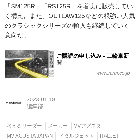
「SM125R」「RS125R」を着実に販売してい
く構え。また、OUTLAW125などの根強い人気
のクラシックシリーズの輸入も継続していく
意向だ。
ご購読の申し込み - 二輪車新
聞
明日の二輪車市場を先読み！ 独
www.nirin.co.jp
自データ満載の本紙購読はこちら
より。
2023-01-18
編集部
考えるリーダー
メーカー
MVアグスタ
MV AGUSTA JAPAN
イタルジェット
ITALJET