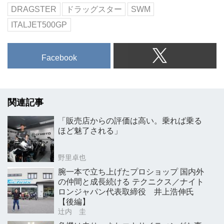
DRAGSTER
ドラッグスター
SWM
ITALJET500GP
Facebook
関連記事
「販売店からの評価は高い。乗れば乗る
ほど魅了される」
野里卓也
腕一本で立ち上げたプロショップ 国内外
の仲間と成長続ける テクニクス／ナイト
ロンジャパン代表取締役 井上浩伸氏
【後編】
辻内 圭