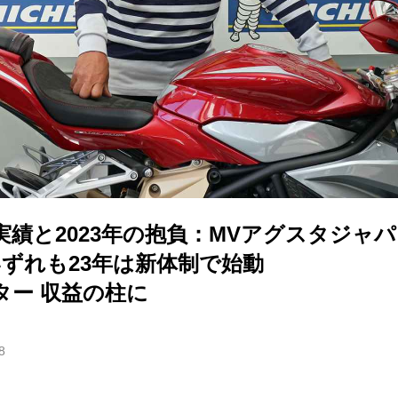
の実績と2023年の抱負：MVアグスタジャ
いずれも23年は新体制で始動
ター 収益の柱に
8