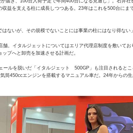
便が届き、100台入荷予定で年間400台になる見通し」。石井社
の収益を支える柱に成長しつつある。23年はこれを500台にま
ではないが、その規模でないことには事業の柱にはなり得ない
3店舗。イタルジェットについてはエリア代理店制度を敷いてお
ョップへと卸売を加速させる計画だ。
ヴェールを脱いだ「イタルジェット 500GP」も注目されると
気筒450ccエンジンを搭載するマニュアル車だ。24年からの