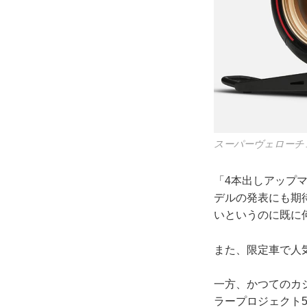
スーパーヴェローチェ
「4本出しアップ
デルの発表にも期
いというのに既に
また、限定車で人
一方、かつてのカ
ラープロジェクト5.