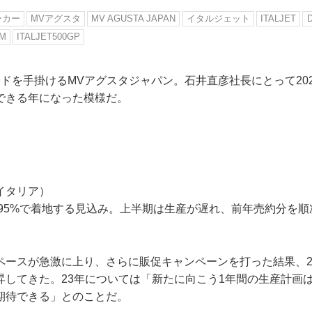
ーカー
MVアグスタ
MV AGUSTA JAPAN
イタルジェット
ITALJET
M
ITALJET500GP
ドを手掛けるMVアグスタジャパン。石井直彦社長にとって20
できる年になった模様だ。
イタリア）
～95%で着地する見込み。上半期は生産が遅れ、前年売約分を
ースが急激に上り、さらに販促キャンペーンを打った結果、22
昇してきた。23年については「新たに向こう1年間の生産計画
期待できる」とのことだ。