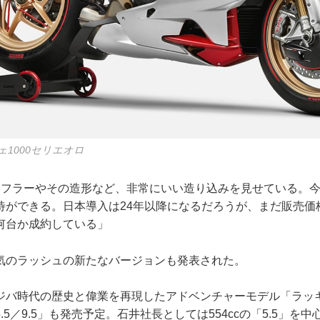
1000セリエオロ
マフラーやその造形など、非常にいい造り込みを見せている。
待ができる。日本導入は24年以降になるだろうが、まだ販売価
何台か成約している」
気のラッシュの新たなバージョンも発表された。
ジバ時代の歴史と偉業を再現したアドベンチャーモデル「ラッ
5／9.5」も発売予定。石井社長としては554ccの「5.5」を中