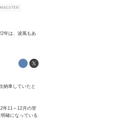
DRAGSTER
22年は、波風もあ
順次納車していたと
年11～12月の登
は明確になっている