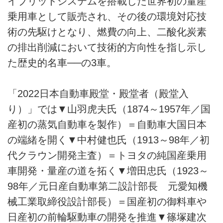
イブリッドシステムを搭載した世界初の量産
乗用車として販売され、その後の環境対応技
術の先駆けとなり、燃費の向上、二酸化炭素
の排出削減において技術的方向性を指し示し
た歴史的名車──の3車。
「2022日本自動車殿堂・殿堂者（殿堂入
り）」では▼山羽虎夫氏（1874～1957年／国
産初の蒸気自動車を製作）＝自動車大国日本
の端緒を開く▼中村健也氏（1913～98年／初
代クラウン開発主査）＝トヨタの純国産乗用
車開発・量産の道を拓く▼増田忠氏（1923～
98年／元日産自動車第二設計部長 元愛知機
械工業取締役設計部長）＝国産初の御料車や
日産初の前輪駆動車の開発を推進▼篠塚建次