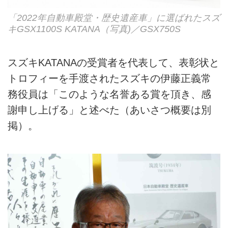
「2022年自動車殿堂・歴史遺産車」に選ばれたスズ
キGSX1100S KATANA（写真)／GSX750S
スズキKATANAの受賞者を代表して、表彰状と
トロフィーを手渡されたスズキの伊藤正義常
務役員は「このような名誉ある賞を頂き、感
謝申し上げる」と述べた（あいさつ概要は別
掲）。