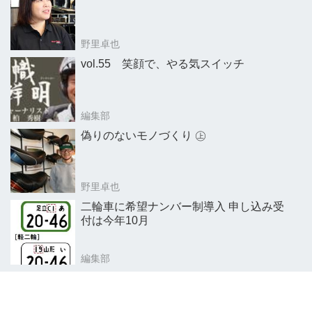
野里卓也
vol.55 笑顔で、やる気スイッチ
編集部
偽りのないモノづくり ㊤
野里卓也
二輪車に希望ナンバー制導入 申し込み受
付は今年10月
編集部