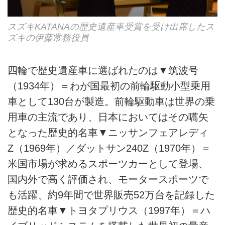
スズキKATANAの歴史遺産車受賞を受け出席したス
ズキの伊藤常務役員
四輪で歴史遺産車に選ばれたのは▼筑波号
（1934年）＝わが国最初の前輪駆動小型乗用
車として130台が製造。前輪駆動車は世界の乗
用車の主流であり、日本においてはその嚆矢
となった歴史的名車▼ニッサンフェアレディ
Z（1969年）／ダットサン240Z（1970年）＝
米国市場が求めるスポーツカーとして登場、
国内外で高く評価され、モータースポーツで
も活躍、約9年間で世界販売52万台を記録した
歴史的名車▼トヨタプリウス（1997年）＝ハ