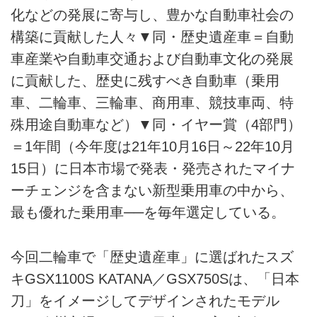
化などの発展に寄与し、豊かな自動車社会の
構築に貢献した人々▼同・歴史遺産車＝自動
車産業や自動車交通および自動車文化の発展
に貢献した、歴史に残すべき自動車（乗用
車、二輪車、三輪車、商用車、競技車両、特
殊用途自動車など）▼同・イヤー賞（4部門）
＝1年間（今年度は21年10月16日～22年10月
15日）に日本市場で発表・発売されたマイナ
ーチェンジを含まない新型乗用車の中から、
最も優れた乗用車──を毎年選定している。
今回二輪車で「歴史遺産車」に選ばれたスズ
キGSX1100S KATANA／GSX750Sは、「日本
刀」をイメージしてデザインされたモデル