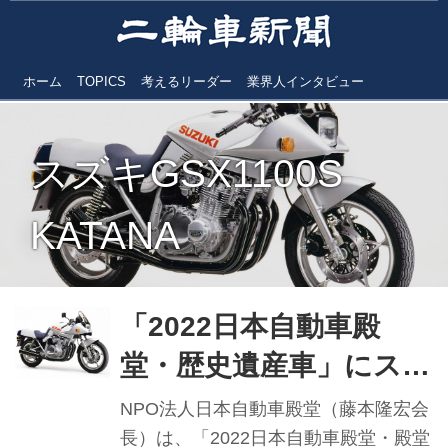
ホーム
TOPICS
考えるリーダー
業界人インタビュー
スズキGSX1100S
KATANA
「2022日本自動車殿
堂・歴史遺産車」にスズ
キKATANA KATANAフ
NPO法人日本自動車殿堂（藤本隆宏会
ァンのさらなる増加に
長）は、「2022日本自動車殿堂・殿堂