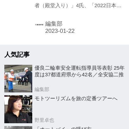
者（殿堂入り）」4氏、「2022日本自
期待
動車殿堂・歴史遺産車」4車、
「2022〜2023日本自動車殿堂イヤー
編集部
賞」4賞（カーオブザイヤー、インポ
ートカーオブザイヤー、デザインオブ
ザイヤー、テクノロジーオブザイヤ
人気記事
ー）を決めた。二輪車では「歴史遺産
車」にスズキGSX1100S KATANA／
優良二輪車安全運転指導員等表彰 25年
GSX750Sが選ばれた。2022年11月15
度は37都道府県から42名／全安協二推
日には表彰式典が学士会館（東京都千
代田区）で開かれた。
編集部
モトツーリズムを旅の定番ツアーへ
野里卓也