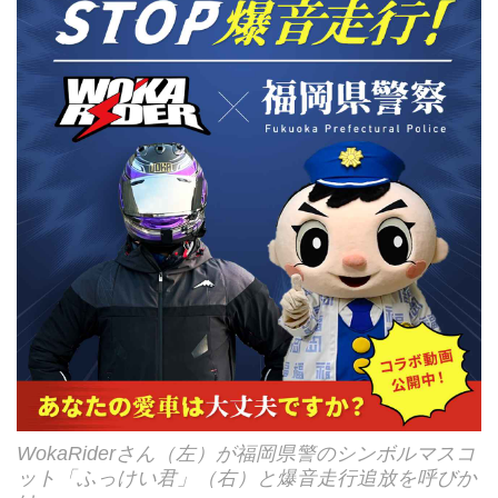
WokaRiderさん（左）が福岡県警のシンボルマスコ
ット「ふっけい君」（右）と爆音走行追放を呼びか