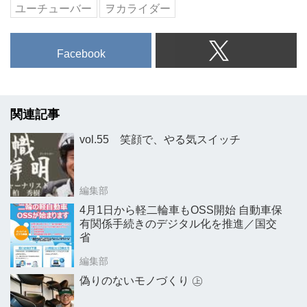
ユーチューバー
ヲカライダー
Facebook
関連記事
vol.55 笑顔で、やる気スイッチ
編集部
4月1日から軽二輪車もOSS開始 自動車保
有関係手続きのデジタル化を推進／国交
省
編集部
偽りのないモノづくり ㊤