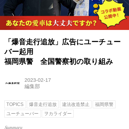
「爆音走行追放」広告にユーチュー
バー起用
福岡県警 全国警察初の取り組み
2023-02-17
編集部
TOPICS
爆音走行追放
違法改造禁止
福岡県警
ユーチューバー
ヲカライダー