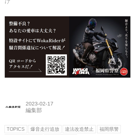
け
2023-02-17
編集部
TOPICS
爆音走行追放
違法改造禁止
福岡県警