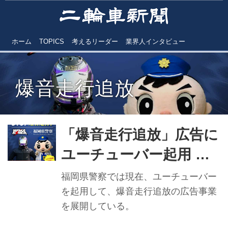
ホーム
TOPICS
考えるリーダー
業界人インタビュー
爆音走行追放
「爆音走行追放」広告に
ユーチューバー起用 福
岡県警 全国警察初の取
福岡県警察では現在、ユーチューバー
り組み
を起用して、爆音走行追放の広告事業
を展開している。