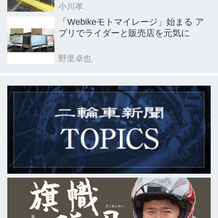
小川孝
「Webikeモトマイレージ」始まる ア
プリでライダーと販売店を元気に
野里卓也