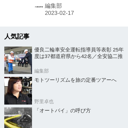
編集部
人気記事
優良二輪車安全運転指導員等表彰 25年
度は37都道府県から42名／全安協二推
編集部
モトツーリズムを旅の定番ツアーへ
野里卓也
「オートバイ」の呼び方