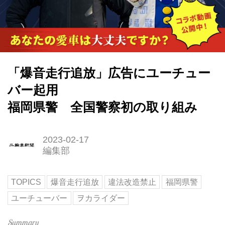
「爆音走行追放」広告にユーチュー
バー起用
福岡県警 全国警察初の取り組み
2023-02-17
編集部
TOPICS
爆音走行追放
違法改造禁止
福岡県警
ユーチューバー
ヲカライダー