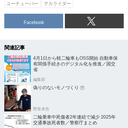
ユーチューバー
ヲカライダー
Facebook
関連記事
4月1日から軽二輪車もOSS開始 自動車保
有関係手続きのデジタル化を推進／国交
省
編集部
偽りのないモノづくり ㊦
野里卓也
二輪乗車中死傷者2年連続で減少 2025年
交通事故死者数／警察庁まとめ