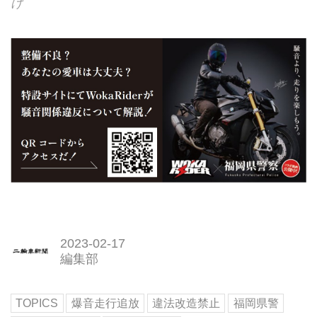
け
2023-02-17
編集部
TOPICS
爆音走行追放
違法改造禁止
福岡県警