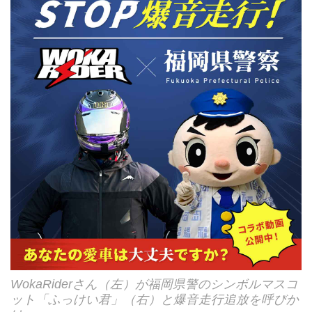
WokaRiderさん（左）が福岡県警のシンボルマスコ
ット「ふっけい君」（右）と爆音走行追放を呼びか