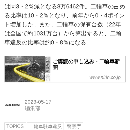
は同3・2％減となる8万6462件。二輪車の占め
る比率は10・2％となり、前年から0・4ポイン
ト増加した。また、二輪車の保有台数（22年
は全国で約1031万台）から算出すると、二輪
車違反の比率は約0・8％になる。
ご購読の申し込み - 二輪車新
聞
www.nirin.co.jp
2023-05-17
編集部
TOPICS
二輪車駐車違反
警察庁