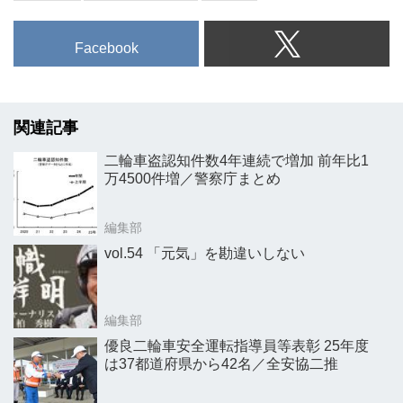
Facebook
関連記事
二輪車盗認知件数4年連続で増加 前年比1
万4500件増／警察庁まとめ
編集部
vol.54 「元気」を勘違いしない
編集部
優良二輪車安全運転指導員等表彰 25年度
は37都道府県から42名／全安協二推