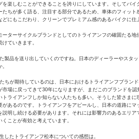
グを楽しむことができることを誇りにしています。そしてバイ
ーたちが多く語る、注目する部分であるため、車体のフィット
などにもこだわり、クリーンでプレミアム感のあるバイクに仕
モーターサイクルブランドとしてのトライアンフの確固たる地
続けていきます。
げた製品を送り出していくのですね。日本のディーラーやスタッ
か。
ちが期待しているのは、日本におけるトライアンフブランド
が市場に戻ってきて30年になりますが、まだこのブランドを認
いトライアンフしか知らない人たちも多い。そうした皆さまに
要があるのです。トライアンフをアピールし、日本の道路にマ
を説明し続ける必要があります。それには影響力のあるエリア
いくことが有効と考えています。
誕生したトライアンフ松本についての感想は。