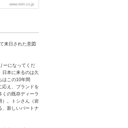
（CEO）のニッ
www.nirin.co.jp
ー（CCO）のポー
て来日された意図
リーになってくだ
、日本に来るのは久
はこの10年間
に応え、ブランドを
多くの既存ディーラ
用）。トシさん（岩
る、新しいパートナ