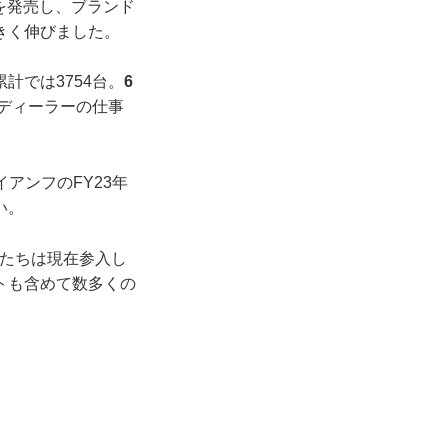
ルを発売し、ブランド
きく伸びました。
累計では3754台。
6
ディーラーの仕事
アンフのFY23年
い。
たちは現在参入し
トも含めて数多くの