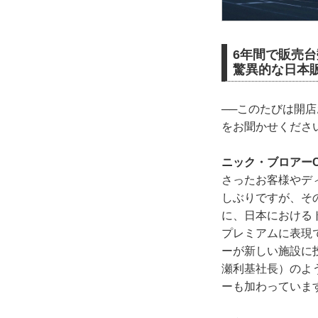
6年間で販売台
驚異的な日本
──このたびは開
をお聞かせくださ
ニック・ブロアーC
さったお客様やデ
しぶりですが、そ
に、日本における
プレミアムに表現
ーが新しい施設に
瀬利基社長）のよ
ーも加わっていま