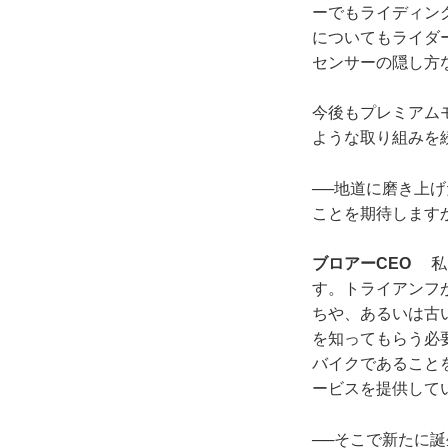
ーでもライディン
についてもライダ
センサーの隠し方
今後もプレミアム
ような取り組みを
──地道に磨き上
ことを期待します
ブロアーCEO
私た
す。トライアンフ
ちや、あるいは古
を知ってもらう必
バイクであること
ービスを提供して
──そこで新たに