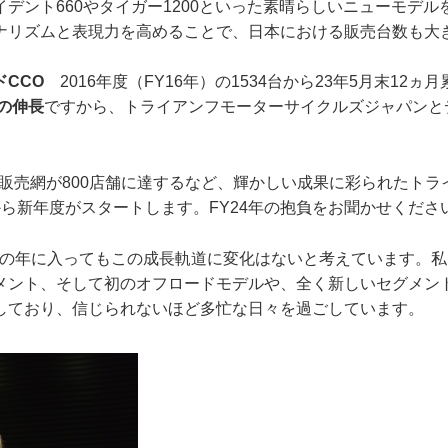
デント660やタイガー1200といった素晴らしいニューモデ
ナリズムと表現力を高めることで、日本における販売台数も大
CCO
2016年度（FY16年）の1534台から23年5月末12ヵ月
上の伸長
ですから、トライアンフモーターサイクルズジャパンと
。
販売網が800店舗に達するなど、輝かしい成果に彩られたトライ
から新年度がスタートします。FY24年の抱負をお聞かせくださ
年に入ってもこの成長軌道に変化はないと考えています。私
メント、そして初のオフロードモデルや、全く新しいセグメン
しており、信じられないほど多忙な日々を過ごしています。