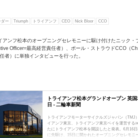
ーダー
Triumph
トライアンフ
CEO
Nick Bloor
CCO
イアンフ松本のオープニングセレモニーに駆け付けたニック・
cutive Officer=最高経営責任者）、ポール・ストラウドCCO（Chief
商務責任者）に単独インタビューを行った。
トライアンフ松本グランドオープン 英
日 - 二輪車新聞
トライアンフモーターサイクルズジャパン（TMJ
イアンフ東京、トライアンフ東京ベイを運営する㈱Soni
たにトライアンフ松本を開設したと発表。6月16
に先駆け、15日に開かれたオープニングセレモニ