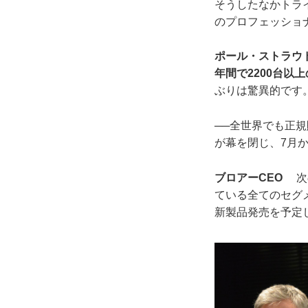
そうしたなかトライ
のプロフェッショ
ポール・ストラウド
年間で2200台以
ぶりは驚異的です
──全世界でも正規
が幕を閉じ、7月
ブロアーCEO
次の
ている全てのセグ
新製品発売を予定