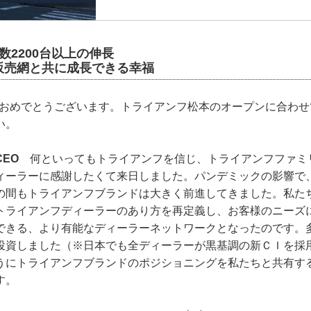
英国本社よりチーフ・エグゼクティブ・オフィサー
ク・ブロアー氏、チーフ・コマーシャル・オフィサ
ル・ストラウド氏らが駆け付けた。
数2200台以上の伸長
販売網と共に成長できる幸福
店おめでとうございます。トライアンフ松本のオープンに合わせ
い。
EO
何といってもトライアンフを信じ、トライアンフファミ
ィーラーに感謝したくて来日しました。パンデミックの影響で
の間もトライアンフブランドは大きく前進してきました。私たち
トライアンフディーラーのあり方を再定義し、お客様のニーズ
できる、より有能なディーラーネットワークとなったのです。
投資しました（※日本でも全ディーラーが黒基調の新ＣＩを採
うにトライアンフブランドのポジショニングを私たちと共有す
す。