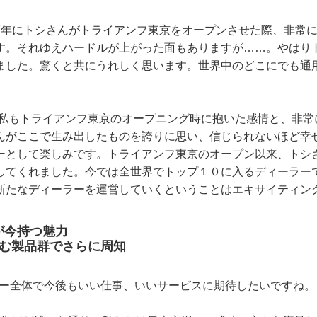
年にトシさんがトライアンフ東京をオープンさせた際、非常
す。それゆえハードルが上がった面もありますが……。やはり
ました。驚くと共にうれしく思います。世界中のどこにでも通
もトライアンフ東京のオープニング時に抱いた感情と、非常
んがここで生み出したものを誇りに思い、信じられないほど幸
ーとして楽しみです。トライアンフ東京のオープン以来、トシ
してくれました。今では全世界でトップ１０に入るディーラー
新たなディーラーを運営していくということはエキサイティン
が今持つ魅力
含む製品群でさらに周知
ラー全体で今後もいい仕事、いいサービスに期待したいですね。