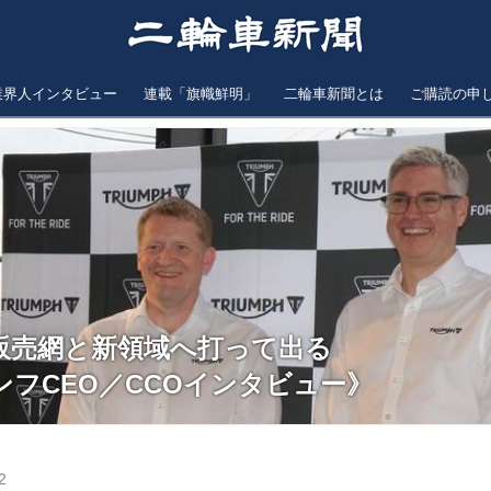
業界人インタビュー
連載「旗幟鮮明」
二輪車新聞とは
ご購読の申
販売網と新領域へ打って出る
フCEO／CCOインタビュー》
2