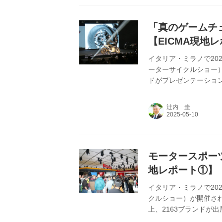
「真のゲームチ
【EICMA現地
イタリア・ミラノで202
ーターサイクルショー
ドがプレゼンテーショ
辻内 圭
モータースポーツ
地レポート①】
イタリア・ミラノで202
クルショー）が開催され
上、2163ブランドが
る敷地において、10