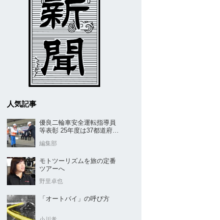
人気記事
優良二輪車安全運転指導員
等表彰 25年度は37都道府県
から42名／全安協二推
編集部
モトツーリズムを旅の定番
ツアーへ
野里卓也
「オートバイ」の呼び方
小川孝