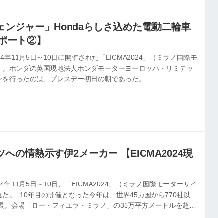
ェンジャー」Hondaらしさ込めた電動二輪車
レポート②】
4年11月5日～10日に開催された「EICMA2024」（ミラノ国際モ
）。ホンダの英国現地法人ホンダモーターヨーロッパ・リミテッ
ンを行ったのは、プレスデー初日の朝であった。
への情熱示す伊2メーカー 【EICMA2024現
4年11月5日～10日、「EICMA2024」（ミラノ国際モーターサイ
た。110年目の開催となった今年は、世界45カ国から770社以
出展。会場「ロー・フィエラ・ミラノ」の33万平方メートルを超え
棟のパビリオンが使用された。この壮大な国際見本市の開催を控え