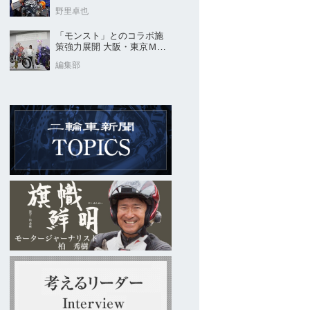
験から受け入れ 高度な技
野里卓也
術取得目指す
「モンスト」とのコラボ施
策強力展開 大阪・東京ＭＣ
ショー2026開催概要発表
編集部