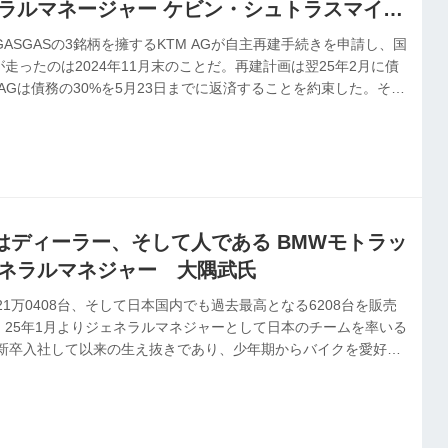
ネラルマネージャー ケビン・シュトラスマイヤ
ASGASの3銘柄を擁するKTM AGが自主再建手続きを申請し、国
走ったのは2024年11月末のことだ。再建計画は翌25年2月に債
 AGは債務の30%を5月23日までに返済することを約束した。そし
たる戦略的パートナーであるインドのバジャジが再建に6億ユー
ーロを拠出することで債務の返済も完了し、再スタートを切ったの
も「再び安心して仕事に取り組めるようになった」と、KTMジャ
ルマネージャーのケビン・シュトラスマイヤー氏は語る。
はディーラー、そして人である BMWモトラッ
ェネラルマネジャー 大隅武氏
21万0408台、そして日本国内でも過去最高となる6208台を販売
。25年1月よりジェネラルマネジャーとして日本のチームを率いる
に新卒入社して以来の生え抜きであり、少年期からバイクを愛好す
でもある。その大隅氏は今、BMWモトラッドの進撃をどう見てい