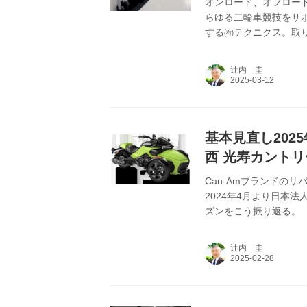
オンロード、オフロー
らゆる二輪車競技をサ
する㈲テクニクス。取り
モトクロスコースの運
バイタリティの源泉は
辻内 圭
する。
基本見直し202
西 光寿カントリ
負】
Can-Amブランドの
2024年4月より日本
ズンをこう振り返る。
辻内 圭