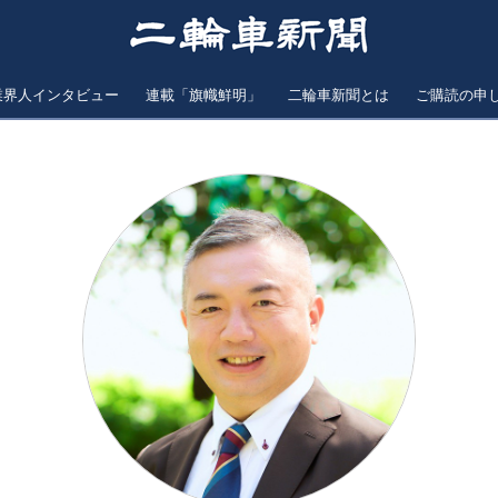
業界人インタビュー
連載「旗幟鮮明」
二輪車新聞とは
ご購読の申