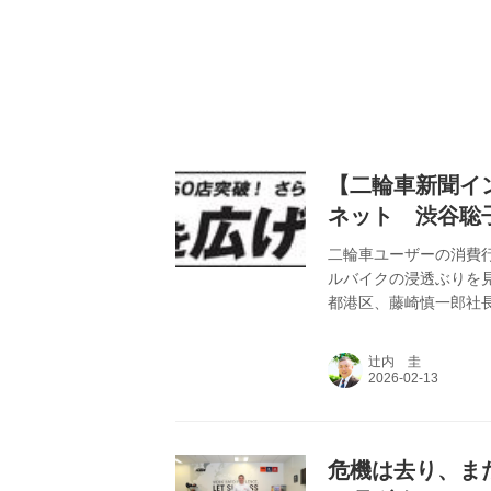
【二輪車新聞イ
ネット 渋谷聡
二輪車ユーザーの消費
ルバイクの浸透ぶりを
都港区、藤崎慎一郎社
り、2025年12月に
バイクの魅力は何か。
辻内 圭
た。 上のグラフは、
のだ。2015年3月～2
加している（参考までに乗
危機は去り、ま