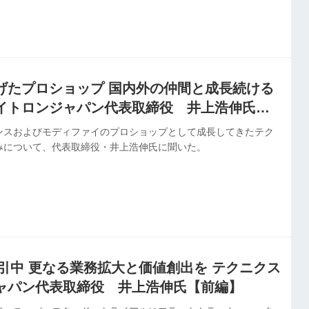
して報道関係者および業界関係者向けに開催された５日・６日に本紙
。駆け足ながら各社の出展ブースを見る中で、印象に残った日伊
に伝える。第1回としてお伝えするのは、当地イタリアの2メーカ
げたプロショップ 国内外の仲間と成長続ける
イトロンジャパン代表取締役 井上浩伸氏
ンスおよびモディファイのプロショップとして成長してきたテク
みについて、代表取締役・井上浩伸氏に聞いた。
取引中 更なる業務拡大と価値創出を テクニクス
ャパン代表取締役 井上浩伸氏【前編】