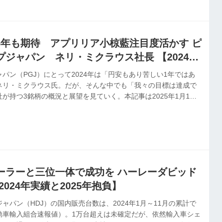
25年も期待 アプリリア小椋藍注目度活かす ピ
ジャパン ネリ・ミクラウス社長 【2024年
抱負】
パン（PGJ）にとって2024年は「円安もあり苦しい1年ではあ
ネリ・ミクラウス氏。だが、そんな中でも「我々の目標は達成で
が持つ3銘柄の概況と展望を見ていく。本記事は2025年1月1日
号」に掲載したものです。
ーラーと三位一体で成功を ハーレーダビッド
024年実績と2025年抱負】
ャパン（HDJ）の国内販売台数は、2024年1月～11月の累計で
自動車輸入組合速報値）。1万台超えは未確定だが、依然輸入車シェ