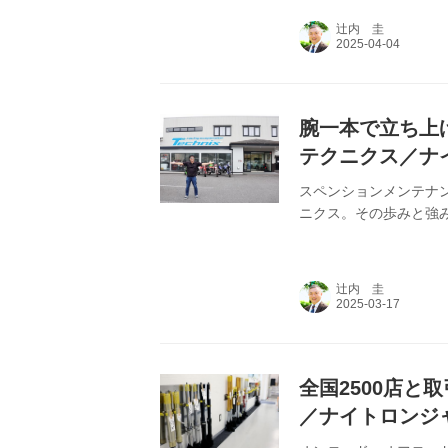
た11月4日午前、そ
辻内 圭
記者も会場を訪問した
企業のトピックを中心
ー。ドゥカテ...
腕一本で立ち上
テクニクス／ナ
【後編】
スペンションメンテナ
ニクス。その歩みと強
辻内 圭
全国2500店と
／ナイトロンジ