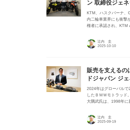
ン 取締役ジェ
ー氏
KTM、ハスクバーナ、G
内二輪車業界にも衝撃が
権者に承認され、KTM
て、最終的に長年にわ
ロ、事業運営に2億ユ
辻内 圭
である。日本において
パン取締役 ジェネラ
販売を支えるの
ドジャパン ジ
2024年はグローバルで
したＢＭＷモトラッド
大隅武氏は、1998年
る筋金入りのライダー
るのだろうか。
辻内 圭