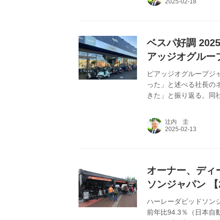
ベスパ好調 20
アッジオグループ
実績と2025年
ピアッジオグループジャ
った」と述べる社長の
きた」と振り返る。同社
発行の本紙「新年特別
辻内 圭
オーナー、ディ
ソンジャパン 【2
ハーレーダビッドソンジ
前年比94.3％（日本