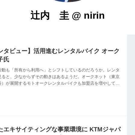
辻内 圭
@
nirin
ンタビュー】活用進むレンタルバイク オーク
子氏
行動も「所有から利用へ」とシフトしているのだろうか。レンタ
見ると、少なからずその動きはあるようだ。オークネット（東京
長）が展開するモトオークレンタルバイクも加盟店を増やしてお
は６店舗が加わり全国278店舗に。二輪車販売店にとって、レンタル
今回はその利用動向について、同社MC運営部・渋谷聡子氏に聞い
一般社団法人全国レンタカー協会による統計資料を基に作成したも
5年3月の10年間において、全国のレンタルバイク車両数は121％増
...
たエキサイティングな事業環境に KTMジャパ