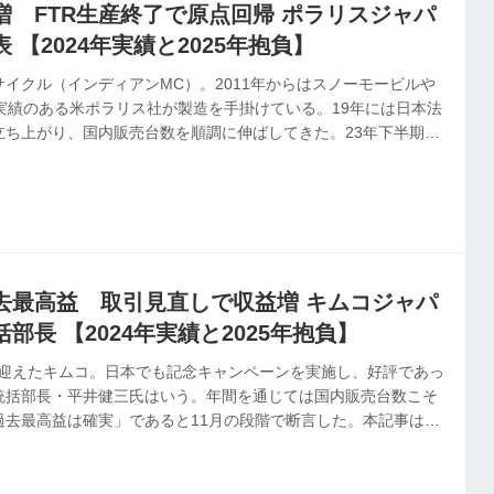
増 FTR生産終了で原点回帰 ポラリスジャパ
 【2024年実績と2025年抱負】
イクル（インディアンMC）。2011年からはスノーモービルや
実績のある米ポラリス社が製造を手掛けている。19年には日本法
立ち上がり、国内販売台数を順調に伸ばしてきた。23年下半期か
、24年11月には前年同月比159％を記録。好調ぶりを見せてい
1月1日発行の本紙「新年特別号」に掲載したものです。
去最高益 取引見直しで収益増 キムコジャパ
部長 【2024年実績と2025年抱負】
年を迎えたキムコ。日本でも記念キャンペーンを実施し、好評であっ
統括部長・平井健三氏はいう。年間を通じては国内販売台数こそ
過去最高益は確実」であると11月の段階で断言した。本記事は
の本紙「新年特別号」に掲載したものです。