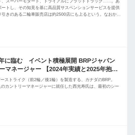
ド、スーパーモタード、トライアルにフラットトラック……。あ
ポートし、その知見を基に高品質サスペンションサービスを提供
引きのある二輪車販売店は約2500店にも上るという。なおかつ
営も手掛け、昨年にはレンタルバイク事業にも乗り出した。その
何か。代表・井上浩伸氏のインタビューを前後編にわたりお送り
5年に臨む イベント積極展開 BRPジャパン
ーマネージャー 【2024年実績と2025年抱
リバーストライク（前2輪／後1輪）を製造する、カナダのBRP。
法人のカントリーマネージャーに就任した西光寿氏は、最初のシー