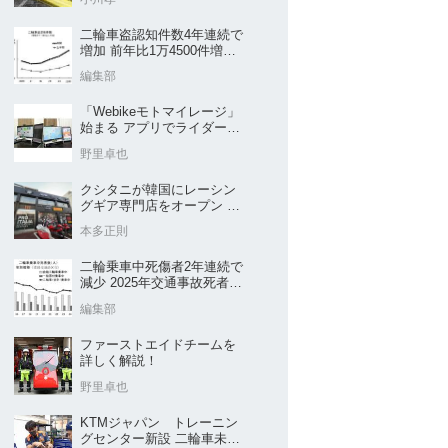
二輪車盗認知件数4年連続で
増加 前年比1万4500件増／
警察庁まとめ
編集部
「Webikeモトマイレージ」
始まる アプリでライダーと
販売店を元気に
野里卓也
クシタニが韓国にレーシン
グギア専門店をオープン 今
後“日本のパッケージ”を各国
本多正則
に展開
二輪乗車中死傷者2年連続で
減少 2025年交通事故死者数
／警察庁まとめ
編集部
ファーストエイドチームを
詳しく解説！
野里卓也
KTMジャパン トレーニン
グセンター新設 二輪車未経