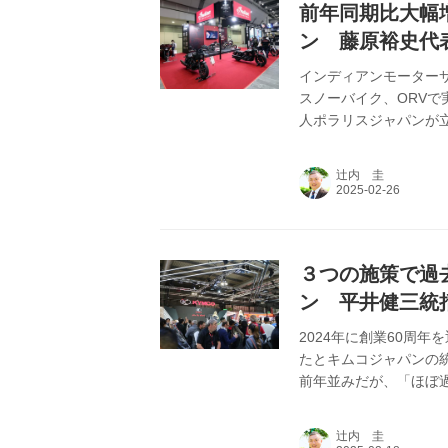
前年同期比大幅
ン 藤原裕史代表
インディアンモーターサ
スノーバイク、ORVで
人ポラリスジャパンが
らしばらく伸び悩んだが
る。本記事は2025年
辻内 圭
３つの施策で過
ン 平井健三統括
2024年に創業60周
たとキムコジャパンの
前年並みだが、「ほぼ
2025年1月1日発行
辻内 圭