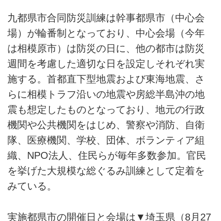
九都県市合同防災訓練は幹事都県市（中心会
場）が輪番制となっており、中心会場（今年
は相模原市）は防災の日に、他の都市は防災
週間を考慮した適切な日を設定しそれぞれ実
施する。首都直下型地震および東海地震、さ
らに相模トラフ沿いの地震や房総半島沖の地
震も想定したものとなっており、地元の行政
機関や公共機関をはじめ、警察や消防、自衛
隊、医療機関、学校、団体、ボランティア組
織、NPO法人、住民らが毎年多数参加。官民
を挙げた大規模な総ぐるみ訓練として定着を
みている。
実施都県市の開催日と会場は▼埼玉県（8月27