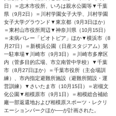
日）＝志木市役所、いろは親水公園等▼千葉
県（9月2日）＝川村学園女子大学、川村学園
女子大学グラウンド▼東京都（9月3日ほか）
＝東村山市役所周辺▼神奈川県（10月15日）
＝未病バレー「ビオトピア」ほか▼横浜市（8
月27日）＝新横浜公園（日産スタジアム）第
一駐車場▼川崎市（9月3日）＝川崎市多摩区
内（菅多目的広場、市立南菅中学校）▼千葉
市（8月27日ほか）＝千葉市役所（主会場訓
練）、市内指定避難所施設（避難所開設・運
営訓練）▼さいたま市（10月15日）＝岩槻文
化公園▼相模原市（9月1日）＝相模総合補給
廠一部返還地および相模原スポーツ・レクリ
エーションパークほか──が計画された。