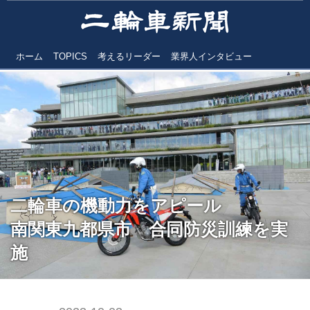
ホーム
TOPICS
考えるリーダー
業界人インタビュー
二輪車の機動力をアピール
南関東九都県市 合同防災訓練を実
施