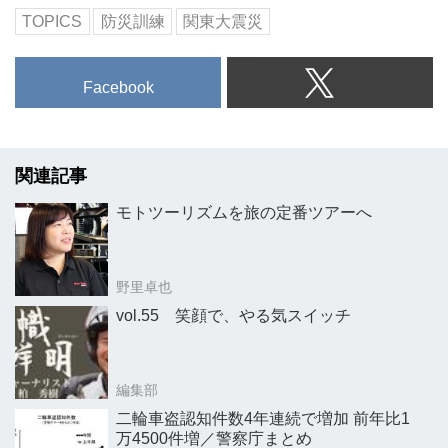
TOPICS
防災訓練
関東大震災
Facebook
関連記事
モトツーリズムを旅の定番ツアーへ
野里卓也
vol.55 笑顔で、やる気スイッチ
編集部
二輪車盗認知件数4年連続で増加 前年比1
万4500件増／警察庁まとめ