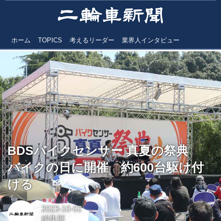
ホーム
TOPICS
考えるリーダー
業界人インタビュー
BDSバイクセンサー 真夏の祭典
バイクの日に開催 約600台駆け付
ける
2023-10-02
編集部