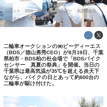
イベント
BDS
BDSバイクセンサー
真夏の祭典
くっきー！
竹川由華
二輪車オークションの㈱ビーディーエス
（BDS／徳山勇秀CEO）が8月19日、千葉
県柏市・BDS柏の杜会場で「BDSバイク
センサー 真夏の祭典」を開催。当日の
千葉県は最高気温が35℃を超える炎天下
ながら、バイクの日とあって約600台の
二輪車が駆け付けた。