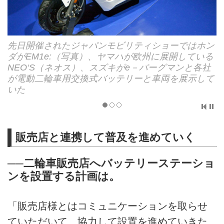
先日開催されたジャパンモビリティショーではホン
ダがEM1e:（写真）、ヤマハが欧州に展開している
NEO‘S（ネオス）、スズキがe－バーグマンと各社
が電動二輪車用交換式バッテリーと車両を展示して
いた
販売店と連携して普及を進めていく
──二輪車販売店へバッテリーステーショ
ンを設置する計画は。
「販売店様とはコミュニケーションを取らせ
ていただいて、協力して設置を進めていきた