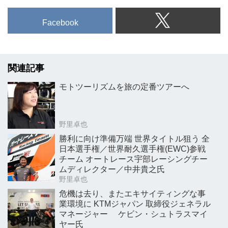
Facebook
関連記事
モトツーリズムを旅の定番ツアーへ
野里卓也
勝利に向け準備万端 世界タイトル狙う 全
日本選手権／世界耐久選手権(EWC)参戦
チーム オートレース宇部レーシングチー
ムディレクター／中井貴之氏
野里卓也
危機は去り、またエキサイティングな事
業環境に KTMジャパン 取締役ジェネラル
マネージャー ケビン・シュトラスマイ
ヤー氏