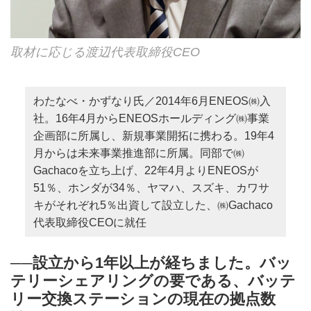
取材に応じる渡辺代表取締役CEO
わたなべ・かずなり氏／2014年6月ENEOS㈱入
社。16年4月からENEOSホールディング㈱事業
企画部に所属し、新規事業開拓に携わる。19年4
月からは未来事業推進部に所属。同部で㈱
Gachacoを立ち上げ、22年4月よりENEOSが
51％、ホンダが34％、ヤマハ、スズキ、カワサ
キがそれぞれ5％出資して設立した、㈱Gachaco
代表取締役CEOに就任
──設立から1年以上が経ちました。バッ
テリーシェアリングの要である、バッテ
リー交換ステーションの現在の拠点数