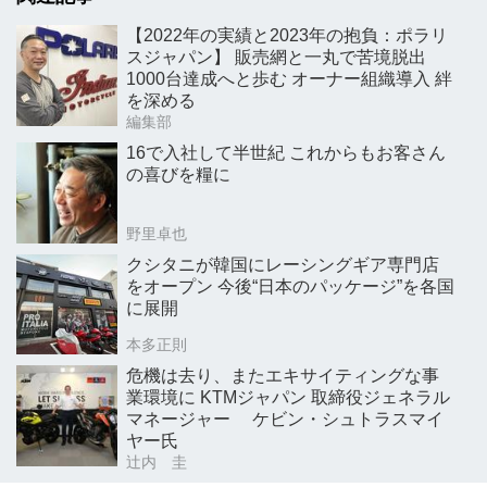
【2022年の実績と2023年の抱負：ポラリ
スジャパン】 販売網と一丸で苦境脱出
1000台達成へと歩む オーナー組織導入 絆
を深める
編集部
16で入社して半世紀 これからもお客さん
の喜びを糧に
野里卓也
クシタニが韓国にレーシングギア専門店
をオープン 今後“日本のパッケージ”を各国
に展開
本多正則
危機は去り、またエキサイティングな事
業環境に KTMジャパン 取締役ジェネラル
マネージャー ケビン・シュトラスマイ
ヤー氏
辻内 圭