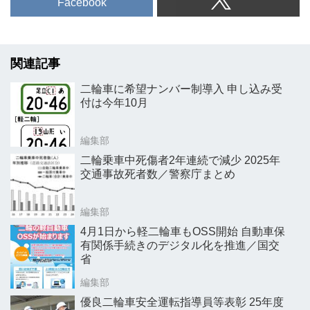
Facebook
関連記事
二輪車に希望ナンバー制導入 申し込み受
付は今年10月
編集部
二輪乗車中死傷者2年連続で減少 2025年
交通事故死者数／警察庁まとめ
編集部
4月1日から軽二輪車もOSS開始 自動車保
有関係手続きのデジタル化を推進／国交
省
編集部
優良二輪車安全運転指導員等表彰 25年度