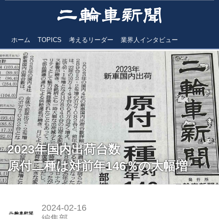
ホーム
TOPICS
考えるリーダー
業界人インタビュー
2023年国内出荷台数
原付二種は対前年146％の大幅増
2024-02-16
編集部