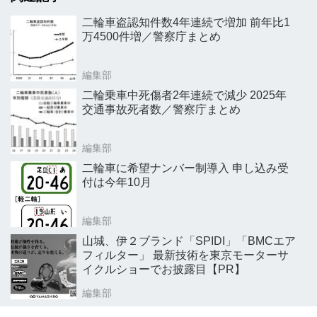
二輪車盗認知件数4年連続で増加 前年比1
万4500件増／警察庁まとめ
編集部
二輪乗車中死傷者2年連続で減少 2025年
交通事故死者数／警察庁まとめ
編集部
二輪車に希望ナンバー制導入 申し込み受
付は今年10月
編集部
山城、伊２ブランド「SPIDI」「BMCエア
フィルター」 最新技術を東京モーターサ
イクルショーでお披露目【PR】
編集部