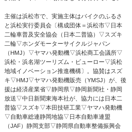
主催は浜松市で、実施主体はバイクのふるさ
と浜松実行委員会〔構成団体＝浜松市▽日本
二輪車普及安全協会（日本二普協）▽スズキ
二輪▽ホンダモーターサイクルジャパン
（HMJ）▽ヤマハ発動機▽浜松商工会議所▽
浜松・浜名湖ツーリズム・ビューロー▽浜松
地域イノベーション推進機構〕。協賛はスズ
キ▽HMJ▽ヤマハ発動機販売（YMSJ）が、後
援は経済産業省▽静岡県▽静岡新聞社・静岡
放送▽中日新聞東海本社が、協力には日本二
普協▽スズキ▽本田技研工業▽ヤマハ発動機
▽自動車総連静岡地協▽日本自動車連盟
（JAF）静岡支部▽静岡県自動車整備振興会