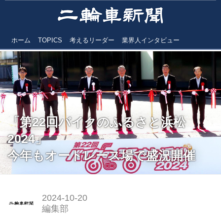
ホーム
TOPICS
考えるリーダー
業界人インタビュー
「第22回バイクのふるさと浜松
2024」
今年もオートレース場で盛況開催
2024-10-20
編集部