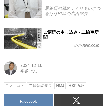
最終日の締めくくりあいさつ
を行うHMJの髙田部長
ご購読の申し込み - 二輪車新
聞
www.nirin.co.jp
2024-12-16
本多正則
モノ・コト
二輪誌編集長
HMJ
HSR九州
Facebook