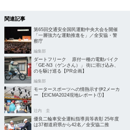
関連記事
第65回交通安全国民運動中央大会を開催
「一層強力な運動推進を」／全安協・警
察庁
編集部
ダートフリーク 原付一種の電動バイク
「GE-N3（ゲンさん）」 街に溶け込み、
のを駆け巡る【PR企画】
編集部
モータースポーツへの情熱示す伊2メーカ
ー 【EICMA2024現地レポート①】
辻内 圭
優良二輪車安全運転指導員等表彰 25年度
は37都道府県から42名／全安協二推