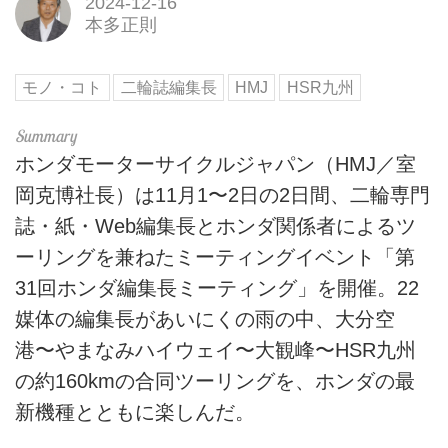
2024-12-16
本多正則
モノ・コト
二輪誌編集長
HMJ
HSR九州
ホンダモーターサイクルジャパン（HMJ／室
岡克博社長）は11月1〜2日の2日間、二輪専門
誌・紙・Web編集長とホンダ関係者によるツ
ーリングを兼ねたミーティングイベント「第
31回ホンダ編集長ミーティング」を開催。22
媒体の編集長があいにくの雨の中、大分空
港〜やまなみハイウェイ〜大観峰〜HSR九州
の約160kmの合同ツーリングを、ホンダの最
新機種とともに楽しんだ。