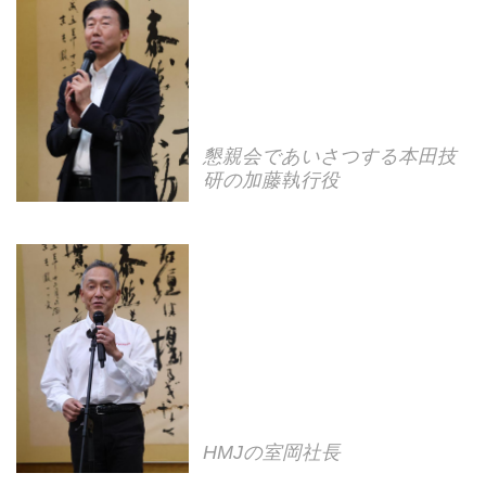
懇親会であいさつする本田技
研の加藤執行役
HMJの室岡社長