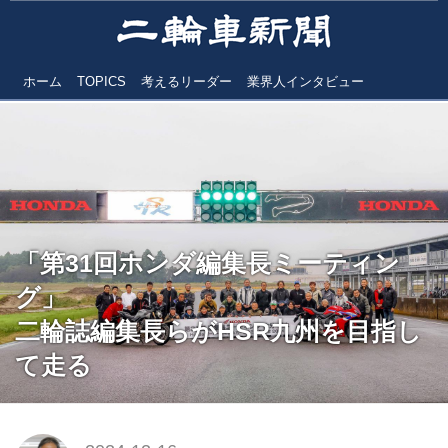
ホーム
TOPICS
考えるリーダー
業界人インタビュー
「第31回ホンダ編集長ミーティン
グ」
二輪誌編集長らがHSR九州を目指し
て走る