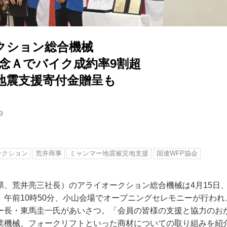
クション総合機械
記念Ａでバイク成約率9割超
地震支援寄付金贈呈も
9
ークション
荒井商事
ミャンマー地震被災地支援
国連WFP協会
県、荒井亮三社長）のアライオークション総合機械は4月15日
。午前10時50分、小山会場でオープニングセレモニーが行わ
ー長・東馬圭一氏があいさつ。「会員の皆様の支援と協力のお
業機械、フォークリフトといった商材についての取り組みを紹介