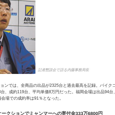
記者懇談会で語る内藤事務局長
ションでは、全商品の出品が2325台と過去最高を記録。バイク
8台、成約119台、平均単価8万円だった。福岡会場は出品94台
。両会場での成約率は91％となった。
ークションでミャンマーへの寄付金333万6800円