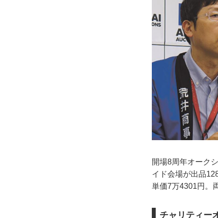
開場8周年オーク
イド会場が出品12
単価7万4301円
チャリティーオ