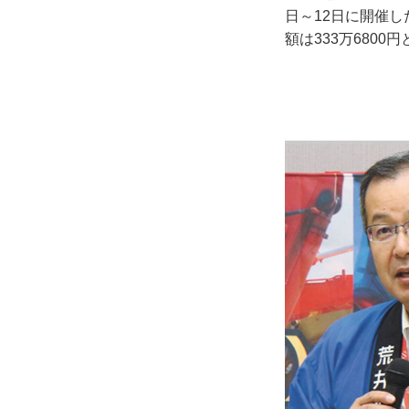
日～12日に開催
額は333万680