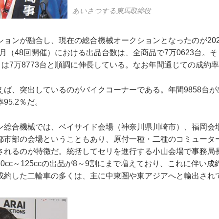
あいさつする東馬取締役
ョンが融合し、現在の総合機械オークションとなったのが202
3月（48回開催）における出品台数は、全商品で7万0623台。そし
）は7万8773台と順調に伸長している。なお年間通じての成約率は
ば、突出しているのがバイクコーナーである。年間9858台が出
95.2％だ。
ン総合機械では、ベイサイド会場（神奈川県川崎市）、福岡会
都市部の会場ということもあり、原付一種・二種のコミュータ
されるのが特徴だ。統括してセリを進行する小山会場で事務局
0cc～125ccの出品が8～9割にまで増えており、これに伴い
成約した二輪車の多くは、主に中東圏や東アジアへと輸出され