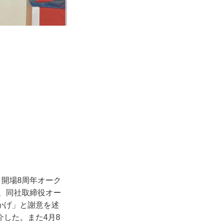
、開場8周年オーク
れ、同社取締役オー
かげ」と謝意を述
した。また4月8