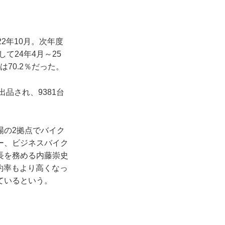
2年10月。次年度
て24年4月～25
70.2％だった。
品され、9381台
場の2拠点でバイク
ー、ビジネスバイク
長を務める内藤崇史
成約率もより高くなっ
ているという。