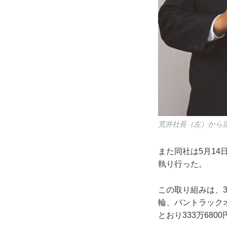
荒井社長（左）から
また同社は5月1
執り行った。
この取り組みは、3
輪、バントラック
とおり333万680