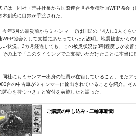
式では、同社・荒井社長から国際連合世界食糧計画WFP協会（
青木創氏に目録が手渡された。
、今年3月の震災前からミャンマーでは国民の「4人に1人くら
連WFP協会として支援にあたっていたと説明。地震被害からの
しい状況。3カ月経過しても、この被災状況は3割程度しか改善
。その上で「このタイミングでご支援いただけたことに本当に
、同社にもミャンマー出身の社員が在籍していること、またア
7000台の中古車がミャンマーに輸出されていることを紹介。そ
の関心を持つべき」と寄付を実施したと語った。
ご購読の申し込み - 二輪車新聞