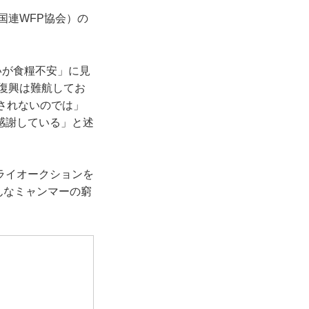
国連WFP協会）の
いが食糧不安」に見
復興は難航してお
されないのでは」
感謝している」と述
ライオークションを
んなミャンマーの窮