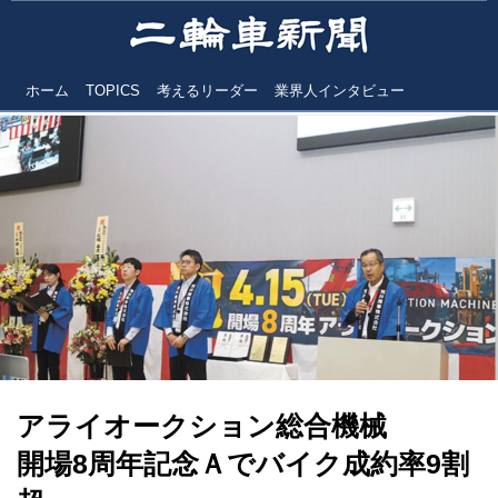
ホーム
TOPICS
考えるリーダー
業界人インタビュー
アライオークション総合機械
開場8周年記念Ａでバイク成約率9割