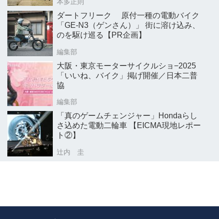
本多正則
ダートフリーク 原付一種の電動バイク
「GE-N3（ゲンさん）」 街に溶け込み、
のを駆け巡る【PR企画】
編集部
大阪・東京モーターサイクルショ−2025
「いいね、バイク」掲げ開催／日本二普
協
編集部
「真のゲームチェンジャー」Hondaらし
さ込めた電動二輪車 【EICMA現地レポー
ト②】
辻内 圭