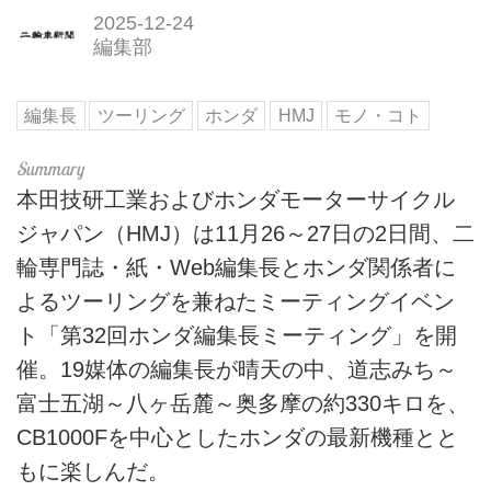
2025-12-24
編集部
編集長
ツーリング
ホンダ
HMJ
モノ・コト
本田技研工業およびホンダモーターサイクル
ジャパン（HMJ）は11月26～27日の2日間、二
輪専門誌・紙・Web編集長とホンダ関係者に
よるツーリングを兼ねたミーティングイベン
ト「第32回ホンダ編集長ミーティング」を開
催。19媒体の編集長が晴天の中、道志みち～
富士五湖～八ヶ岳麓～奥多摩の約330キロを、
CB1000Fを中心としたホンダの最新機種とと
もに楽しんだ。