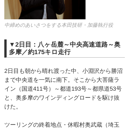
中締めのあいさつをする本田技研・加藤執行役
▼2日目：八ヶ岳麓～中央高速道路～奥
多摩／約175キロ走行
2日目も朝から晴れ渡った中、小淵沢から勝沼
まで中央道を一気に南下。そこから大菩薩ラ
イン（国道411号）～都道193号～都県道53号
と、奥多摩のワインディングロードを駆け抜
けた。
ツーリングの終着地点・休暇村奥武蔵（埼玉