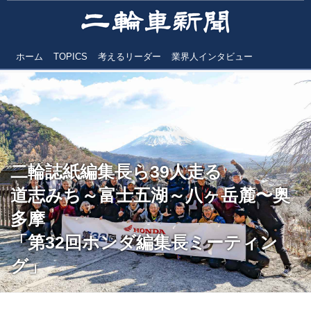
ホーム
TOPICS
考えるリーダー
業界人インタビュー
二輪誌紙編集長ら39人走る
道志みち～富士五湖～八ヶ岳麓〜奥
多摩
「第32回ホンダ編集長ミーティン
グ」