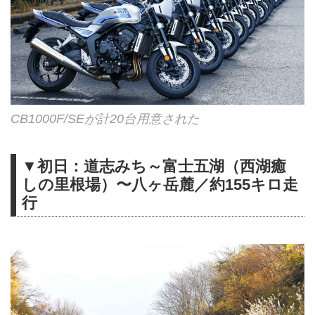
CB1000F/SEが計20台用意された
▼初日：道志みち～富士五湖（西湖癒
しの里根場）〜八ヶ岳麓／約155キロ走
行