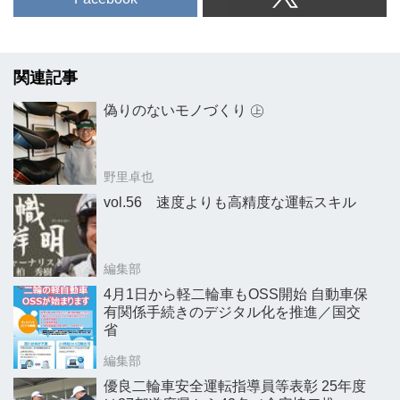
関連記事
偽りのないモノづくり ㊤
野里卓也
vol.56 速度よりも高精度な運転スキル
編集部
4月1日から軽二輪車もOSS開始 自動車保
有関係手続きのデジタル化を推進／国交
省
編集部
優良二輪車安全運転指導員等表彰 25年度