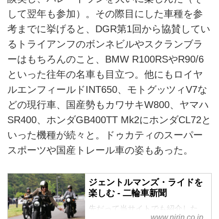
するためライダーが大集結する日
して翌年も参加）。その際目にした車種を参
「THE DISTINGUISHED
考までに挙げると、DGR第1回から協賛してい
GENTLEMAN’S RIDE 2026（通
るトライアンフのボンネビルやスクランブラ
称DGR）」は、男性のメンタル
ーはもちろんのこと、BMW R100RSやR90/6
ヘルスと前立腺がんの研究に対す
る資金と意識を高めるために、フ
といった往年の名車も目立つ。他にもロイヤ
ァッショナブルな装いでクラシッ
ルエンフィールドINT650、モトグッツィV7な
クバイクを始めとしたバイクで集
どの現行車、国産勢もカワサキW800、ヤマハ
まり、ライダー達が啓蒙を行うこ
とを目的としたチャリティイベン
SR400、ホンダGB400TT Mk2にホンダCL72と
トです。...
いった機種が続々と。ドゥカティのスーパー
スポーツや国産トレール車の姿もあった。
ジェントルマンズ・ライドを
楽しむ - 二輪車新聞
先だって当サイトでも紹介した
www.nirin.co.jp