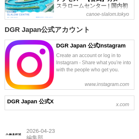
スラロームセンター | 国内初
の人工カヌースラロームコー
canoe-slalom.tokyo
ス
DGR Japan公式アカウント
DGR Japan 公式Instagram
Create an account or log in to
Instagram - Share what you're into
with the people who get you.
www.instagram.com
DGR Japan 公式X
x.com
2026-04-23
編集部