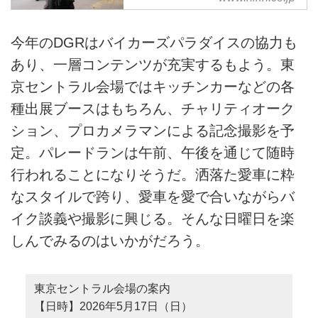
Distinguished Gentleman's
Ride（DGR）に参加した。「世
界各地でライダーたちが粋なスタ
今年のDGRはバイカーズパラダイスの協力も
イルでクラシカルなバイクに跨
あり、一層コンテンツが充実するもよう。東
り、パレードランしながら募金を
呼びかける」というものだ。
京セントラル会場ではキッチンカーなどの各
種出展ブースはもちろん、チャリティオーク
ション、プロカメラマンによる記念撮影を予
定。パレードランは午前、午後を通じて随時
行われることになりそうだ。洒落た愛車に粋
なスタイルで跨り、愛車を愛で合いながらバ
イク談義や撮影に興じる。そんな日曜日を楽
しんでみるのはいかがだろう。
東京セントラル会場の案内
【日時】2026年5月17日（日）