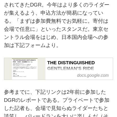
されてきたDGR。今年はより多くのライダー
が集えるよう、申込方法が簡易になってい
る。「まずは参加費無料でお気軽に。寄付は
会場で任意に」といったスタンスだ。東京セ
ントラル会場をはじめ、日本国内会場への参
加は下記フォームより。
THE DISTINGUISHED
GENTLEMAN’S RIDE
（DGR）2026参加フォーム
docs.google.com
【集まれ！世界と日本のライダー
たち！】
参考までに、下記リンクは2年前に参加した
5月17日（日）グローバル チャリ
DGRのレポートである。プライベートで参加
ティバイクイベント（参加費：無
料）
した記者も、会場で見知らぬライダーたちと
世界同時、男性の健康をサポート
談笑し、パレードランを大いに楽しんだ（そ