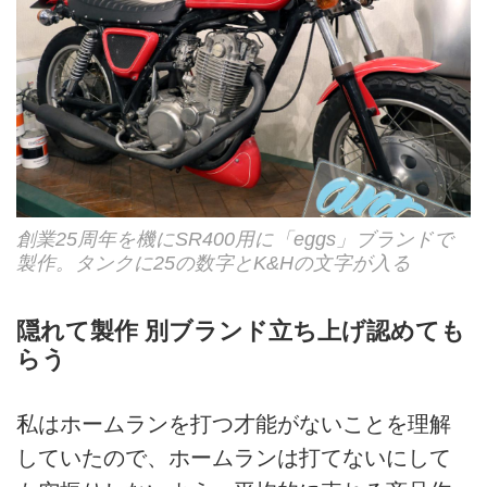
創業25周年を機にSR400用に「eggs」ブランドで
製作。タンクに25の数字とK&Hの文字が入る
隠れて製作 別ブランド立ち上げ認めても
らう
私はホームランを打つ才能がないことを理解
していたので、ホームランは打てないにして