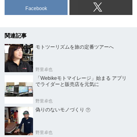
Facebook
関連記事
モトツーリズムを旅の定番ツアーへ
野里卓也
「Webikeモトマイレージ」始まる アプリ
でライダーと販売店を元気に
野里卓也
偽りのないモノづくり ㊦
野里卓也