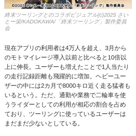
終末ツーリングとのコラボビジュアル(c)2025 さい
とー栄/KADOKAWA/「終末ツーリング」製作委員
会
現在アプリの利用者は4万人を超え、3月から
のモトマイレージ導入以前と比べると10倍以
上に伸長。ユーザーも増えたことで1人当たり
の走行記録距離も飛躍的に増加。ヘビーユー
ザーの中には2カ月で8000キロ近く走る猛者も
いるという。ただ、通勤や業務で二輪車を使
うライダーとしての利用が相応の割合を占め
ており、ツーリングに使っているユーザーは
まだまだ少ないとしている。