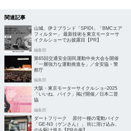
関連記事
山城、伊２ブランド「SPIDI」「BMCエア
フィルター」 最新技術を東京モーターサ
イクルショーでお披露目【PR】
編集部
第65回交通安全国民運動中央大会を開催
「一層強力な運動推進を」／全安協・警
察庁
編集部
大阪・東京モーターサイクルショ−2025
「いいね、バイク」掲げ開催／日本二普
協
編集部
ダートフリーク 原付一種の電動バイク
「GE-N3（ゲンさん）」 街に溶け込み、
のを駆け巡る【PR企画】