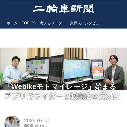
ホーム
TOPICS
考えるリーダー
業界人インタビュー
「Webikeモトマイレージ」始まる
アプリでライダーと販売店を元気に
2026-07-01
野里卓也