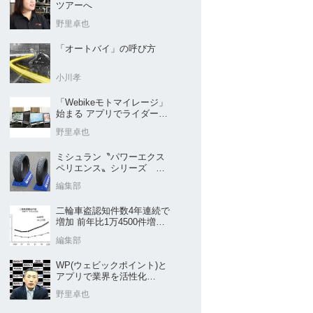
ツアーへ
野里卓也
「オートバイ」の呼び方
小川孝
「Webikeモトマイレージ」
始まる アプリでライダーと
販売店を元気に
野里卓也
ミシュラン〝パワーエクス
ペリエンス〟シリーズ
｢POWER5｣など４種を新発
編集部
売
二輪車盗認知件数4年連続で
増加 前年比1万4500件増／
警察庁まとめ
編集部
WP(ウェビックポイント)と
アプリで業界を活性化
Webike㊦
野里卓也