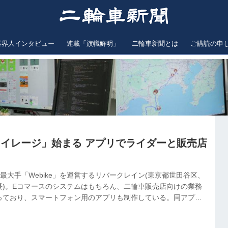
業界人インタビュー
連載「旗幟鮮明」
二輪車新聞とは
ご購読の申
トマイレージ」始まる アプリでライダーと販売店
最大手「Webike」を運営するリバークレイン(東京都世田谷区、
長)。Eコマースのシステムはもちろん、二輪車販売店向けの業務
っており、スマートフォン用のアプリも制作している。同アプリ
走ることでマイルが貯まり、そのマイルをポイントに換えること
bikeモトマイレージ」だ。開発に携わった担当者二人に話を聞い