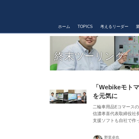
ホーム
TOPICS
考えるリーダー
終末ツーリング
「Webikeモ
を元気に
二輪車用品Eコマースの
信濃孝喜代表取締役社
支援ソフトも自社で作
で話題なのが、愛車で
ができるサービス「We
野里卓也