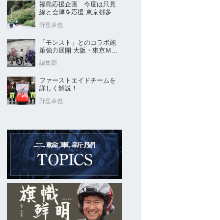
福島応援企画 今度は只見
線と会津を応援 東京都多摩
市の販売店 ヤングオート
野里卓也
「モンスト」とのコラボ施
策強力展開 大阪・東京ＭＣ
ショー2026開催概要発表
編集部
ファーストエイドチームを
詳しく解説！
野里卓也