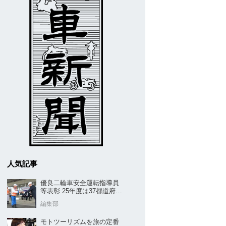
人気記事
優良二輪車安全運転指導員
等表彰 25年度は37都道府県
から42名／全安協二推
編集部
モトツーリズムを旅の定番