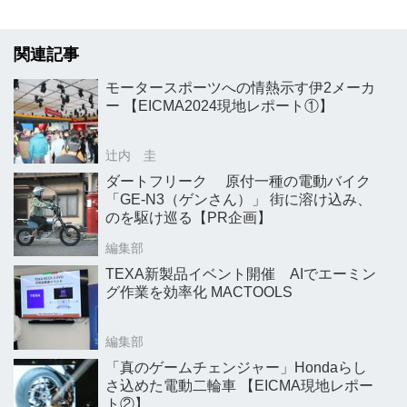
関連記事
モータースポーツへの情熱示す伊2メーカ
ー 【EICMA2024現地レポート①】
辻内 圭
ダートフリーク 原付一種の電動バイク
「GE-N3（ゲンさん）」 街に溶け込み、
のを駆け巡る【PR企画】
編集部
TEXA新製品イベント開催 AIでエーミン
グ作業を効率化 MACTOOLS
編集部
「真のゲームチェンジャー」Hondaらし
さ込めた電動二輪車 【EICMA現地レポー
ト②】