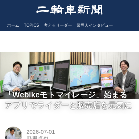
ホーム
TOPICS
考えるリーダー
業界人インタビュー
「Webikeモトマイレージ」始まる
アプリでライダーと販売店を元気に
2026-07-01
野里卓也