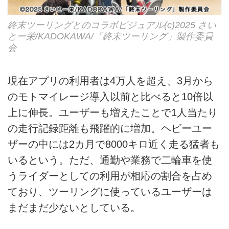
終末ツーリングとのコラボビジュアル(c)2025 さい
とー栄/KADOKAWA/「終末ツーリング」製作委員
会
現在アプリの利用者は4万人を超え、3月から
のモトマイレージ導入以前と比べると10倍以
上に伸長。ユーザーも増えたことで1人当たり
の走行記録距離も飛躍的に増加。ヘビーユー
ザーの中には2カ月で8000キロ近く走る猛者も
いるという。ただ、通勤や業務で二輪車を使
うライダーとしての利用が相応の割合を占め
ており、ツーリングに使っているユーザーは
まだまだ少ないとしている。