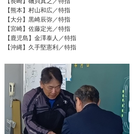
【長崎】磯貝真之／特指
【熊本】村山和広／特指
【大分】黒崎辰弥／特指
【宮崎】佐藤定光／特指
【鹿児島】金澤泰人／特指
【沖縄】久手堅憲利／特指