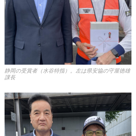
静岡の受賞者（水谷特指）。左は県安協の守屋徳雄
課長