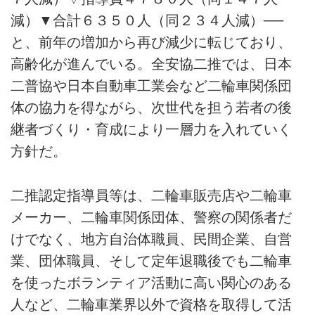
減）▼合計６３５０人（同２３４人減）──
と、前年の増加から再び減少に転じており、
高齢化が進んでいる。全安協二推では、日本
二普協や日本自動車工業会など二輪車関係団
体の協力を得ながら、次世代を担う若者の後
継者づくり・育成により一層力を入れていく
方針だ。
二推認定指導員等は、二輪車販売店や二輪車
メーカー、二輪車関係団体、警察の関係者だ
けでなく、地方自治体職員、民間企業、自営
業、団体職員、そして定年退職後でも二輪車
を使ったボランティア活動に高い関心のある
人など、二輪車業界以外で資格を取得して活