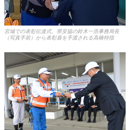
宮城での表彰伝達式。県安協の鈴木一浩事務局長
（写真手前）から表彰盾を手渡される高橋特指