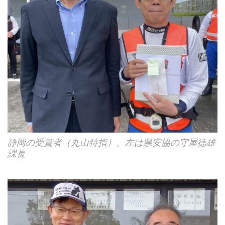
静岡の受賞者（丸山特指）。左は県安協の守屋徳雄
課長