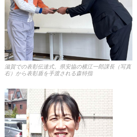
滋賀での表彰伝達式。県安協の横江一郎課長（写真
右）から表彰盾を手渡される森特指