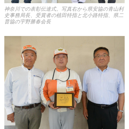
神奈川での表彰伝達式。写真右から県安協の青山利
史事務局長、受賞者の植田特指と北小路特指、県二
普協の宇野勝春会長