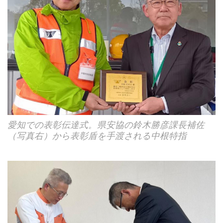
愛知での表彰伝達式。県安協の鈴木勝彦課長補佐
（写真右）から表彰盾を手渡される中根特指