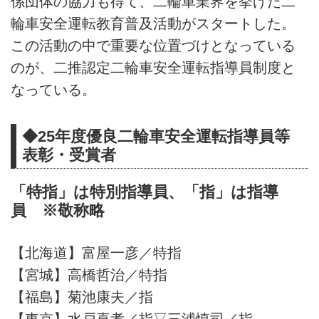
係団体の協力も得て、二輪車業界を挙げた二
輪車安全運転教育普及活動がスタートした。
この活動の中で重要な位置づけとなっている
のが、二推認定二輪車安全運転指導員制度と
なっている。
◆25年度優良二輪車安全運転指導員等
表彰・受賞者
「特指」は特別指導員、「指」は指導
員 ※敬称略
【北海道】富屋一彦／特指
【宮城】高橋哲治／特指
【福島】菊池康夫／指
【東京】水戸喜孝／指▽三浦慎司／指