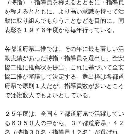
（特指）・指導員を称えるとともに・指導員
を称えるとともに、より高い意識を持って活
動に取り組んでもらうことなどを目的に、同
表彰を１９７６年度から毎年行っている。
各都道府県二推では、その年に最も著しい活
動実績があった特指・指導員を選出し、全安
協二推に推薦状を提出。これに基づいて全安
協二推が審議して決定する。選出枠は各都道
府県で原則１人だが、指導員数が多いところ
では複数人でもよいとしている。
２５年度は、全国４７都道府県で活躍してい
る６３５０人の中から、３７都道府県・４２
名（特指３０名・指導員１２名）が選ばれ