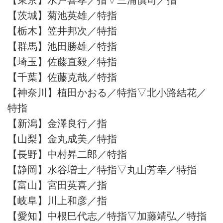
【茨城】菊池英雄／特指
【栃木】笠井邦次／特指
【群馬】池田勝雄／特指
【埼玉】佐藤直毅／特指
【千葉】佐藤克哉／特指
【神奈川】植田かおる／特指▽北小路結花／
特指
【新潟】金澤良行／指
【山梨】金丸成美／特指
【長野】中村昇二郎／特指
【静岡】水谷増士／特指▽丸山芳幸／特指
【富山】宮田英喜／指
【岐阜】川上和彦／指
【愛知】中根巳代志／特指▽加藤靖弘／特指