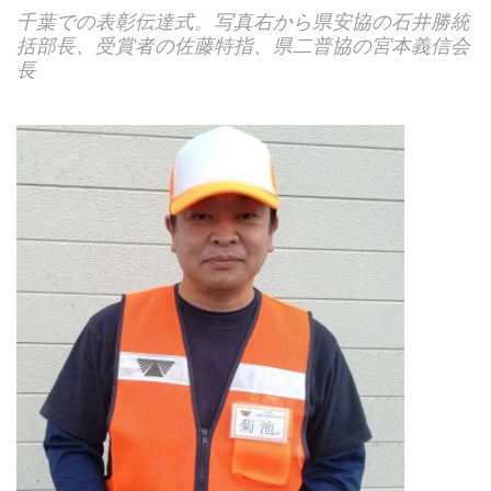
千葉での表彰伝達式。写真右から県安協の石井勝統
括部長、受賞者の佐藤特指、県二普協の宮本義信会
長