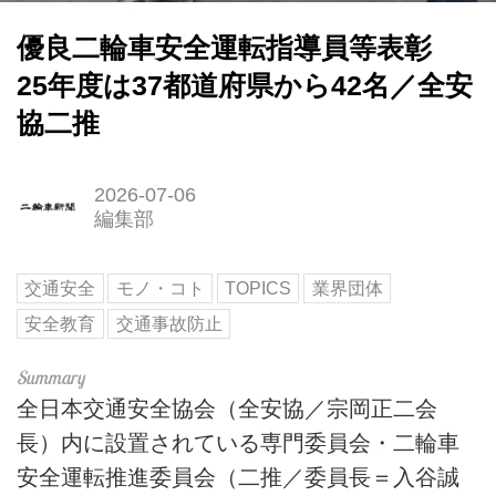
優良二輪車安全運転指導員等表彰
25年度は37都道府県から42名／全安
協二推
2026-07-06
編集部
交通安全
モノ・コト
TOPICS
業界団体
安全教育
交通事故防止
全日本交通安全協会（全安協／宗岡正二会
長）内に設置されている専門委員会・二輪車
安全運転推進委員会（二推／委員長＝入谷誠