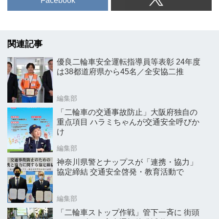
Facebook
関連記事
優良二輪車安全運転指導員等表彰 24年度
は38都道府県から45名／全安協二推
編集部
「二輪車の交通事故防止」大阪府独自の
重点項目 ハラミちゃんが交通安全呼びか
け
編集部
神奈川県警とナップスが「連携・協力」
協定締結 交通安全啓発・教育活動で
編集部
「二輪車ストップ作戦」管下一斉に 街頭